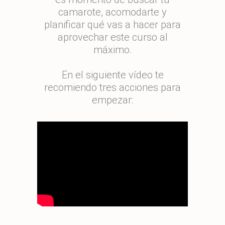
camarote, acomodarte y
planificar qué vas a hacer para
aprovechar este curso al
máximo.
En el siguiente vídeo te
recomiendo tres acciones para
empezar: