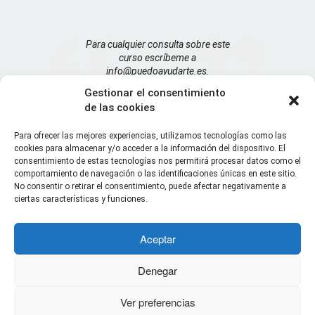
Para cualquier consulta sobre este
curso escríbeme a
info@puedoayudarte.es.
Gestionar el consentimiento
Te recuerdo que la lección nº 1 del
de las cookies
curso la recibirás en tu correo el
martes 9 de octubre de 2018, a las
Para ofrecer las mejores experiencias, utilizamos tecnologías como las
06:30 de la mañana (para quienes
cookies para almacenar y/o acceder a la información del dispositivo. El
madruguéis y os venga bien el
consentimiento de estas tecnologías nos permitirá procesar datos como el
ratito de primera hora)
comportamiento de navegación o las identificaciones únicas en este sitio.
No consentir o retirar el consentimiento, puede afectar negativamente a
¡Hasta entonces!
ciertas características y funciones.
Aceptar
Denegar
Copyright 2015 - Coaching emocional para
Ver preferencias
personas inquietas - All Rights Reserved