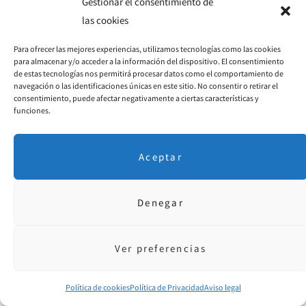
Gestionar el consentimiento de
memorables
, y esto es lo que la mayoría de nosotros
las cookies
esperamos de la vida. Que sea una simpática aventura
donde sucedan historias que contar cuando seamos
Para ofrecer las mejores experiencias, utilizamos tecnologías como las cookies
para almacenar y/o acceder a la información del dispositivo. El consentimiento
viejecitos.
de estas tecnologías nos permitirá procesar datos como el comportamiento de
navegación o las identificaciones únicas en este sitio. No consentir o retirar el
consentimiento, puede afectar negativamente a ciertas características y
funciones.
Resumiendo
Aceptar
Hay cinco propósitos que merece la pena plantearse año
tras año. Cinco propósitos inmateriales que no te van a
Denegar
conducir a un diploma, más dinero en el banco o a
felicitaciones ajenas, pero que convertirán tu vida en algo
con color y sentido.
Ver preferencias
Estos son:
Política de cookies
Política de Privacidad
Aviso legal