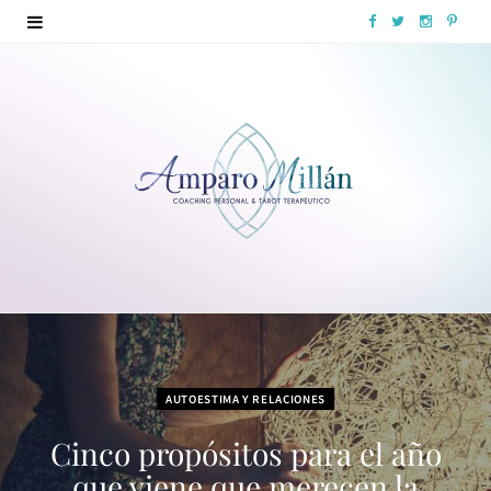
F
T
I
P
a
w
n
i
c
i
s
n
e
t
t
t
b
t
a
e
o
e
g
r
o
r
r
e
k
a
s
m
t
AUTOESTIMA Y RELACIONES
Cinco propósitos para el año
que viene que merecen la