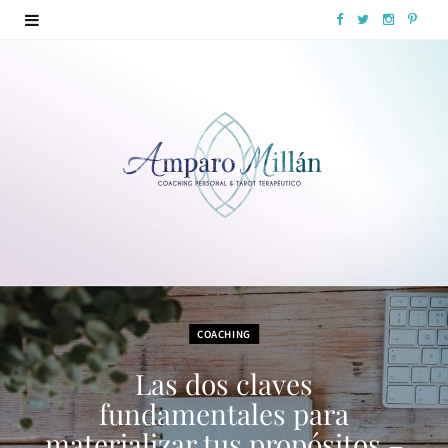
F
T
I
P
a
w
n
i
c
i
s
n
e
t
t
t
b
t
a
e
o
e
g
r
o
r
r
e
k
a
s
COACHING
m
t
Las dos claves
fundamentales para
materializar tus propósitos –