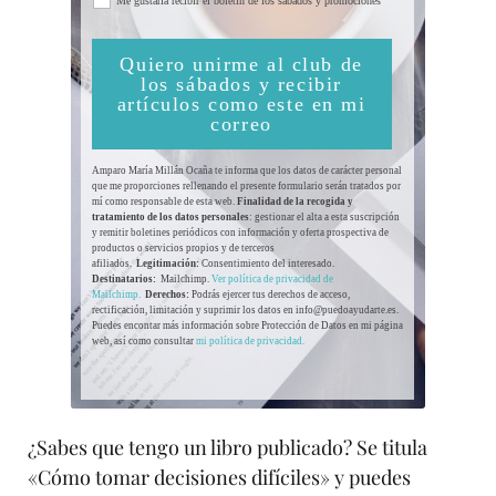
Me gustaría recibir el boletín de los sábados y promociones
Quiero unirme al club de
los sábados y recibir
artículos como este en mi
correo
Amparo María Millán Ocaña te informa que los datos de carácter personal
que me proporciones rellenando el presente formulario serán tratados por
mí como responsable de esta web.
Finalidad de la recogida y
tratamiento de los datos personales
: gestionar el alta a esta suscripción
y remitir boletines periódicos con información y oferta prospectiva de
productos o servicios propios y de terceros
afiliados.
Legitimación:
Consentimiento del interesado.
Destinatarios:
Mailchimp.
Ver política de privacidad de
Mailchimp.
Derechos:
Podrás ejercer tus derechos de acceso,
rectificación, limitación y suprimir los datos en info@puedoayudarte.es.
Puedes encontar más información sobre Protección de Datos en mi página
web, así como consultar
mi política de privacidad.
¿Sabes que tengo un libro publicado? Se titula
«Cómo tomar decisiones difíciles» y puedes