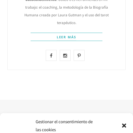
trabajo: el coaching, la metodología de la Biografía
Humana creada por Laura Gutman y el uso del tarot
terapéutico.
LEER MÁS
F
I
P
a
n
i
c
s
n
e
t
t
b
a
e
o
g
r
o
r
e
Gestionar el consentimiento de
las cookies
k
a
s