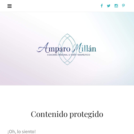
F
T
I
P
a
w
n
i
c
i
s
n
e
t
t
t
b
t
a
e
o
e
g
r
o
r
r
e
k
a
s
m
t
Contenido protegido
¡Oh, lo siento!