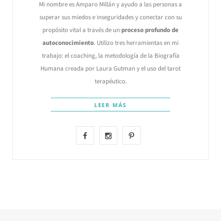
Mi nombre es Amparo Millán y ayudo a las personas a
superar sus miedos e inseguridades y conectar con su
propósito vital a través de un
proceso profundo de
autoconocimiento
. Utilizo tres herramientas en mi
trabajo: el coaching, la metodología de la Biografía
Humana creada por Laura Gutman y el uso del tarot
terapéutico.
LEER MÁS
F
I
P
a
n
i
c
s
n
e
t
t
b
a
e