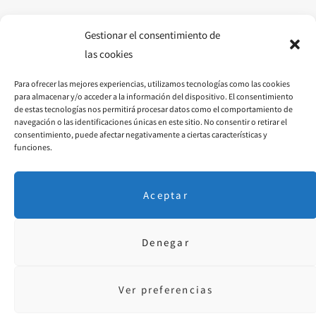
o
g
r
o
r
e
Gestionar el consentimiento de
las cookies
k
a
s
Para ofrecer las mejores experiencias, utilizamos tecnologías como las cookies
m
t
para almacenar y/o acceder a la información del dispositivo. El consentimiento
de estas tecnologías nos permitirá procesar datos como el comportamiento de
navegación o las identificaciones únicas en este sitio. No consentir o retirar el
consentimiento, puede afectar negativamente a ciertas características y
funciones.
Aceptar
Denegar
Aviso Legal
·
P. Privacidad
· © 2018 Diseñado por
educoromina.com
Ver preferencias
FACEBOOK
INSTAGRAM
PINTEREST