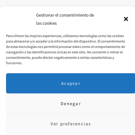
o
g
r
o
r
e
Gestionar el consentimiento de
las cookies
k
a
s
Para ofrecer las mejores experiencias, utilizamos tecnologías como las cookies
m
t
para almacenar y/o acceder a la información del dispositivo. El consentimiento
de estas tecnologías nos permitirá procesar datos como el comportamiento de
navegación o las identificaciones únicas en este sitio. No consentir o retirar el
consentimiento, puede afectar negativamente a ciertas características y
funciones.
Aceptar
Denegar
Aviso Legal
·
P. Privacidad
· © 2018 Diseñado por
educoromina.com
Ver preferencias
FACEBOOK
INSTAGRAM
PINTEREST