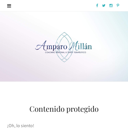
F
T
I
P
a
w
n
i
c
i
s
n
e
t
t
t
b
t
a
e
o
e
g
r
o
r
r
e
k
a
s
m
t
Contenido protegido
¡Oh, lo siento!