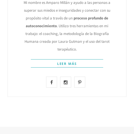
Mi nombre es Amparo Millán y ayudo a las personas a
superar sus miedos e inseguridades y conectar con su
propósito vital a través de un
proceso profundo de
autoconocimiento
. Utilizo tres herramientas en mi
trabajo: el coaching, la metodología de la Biografía
Humana creada por Laura Gutman y el uso del tarot
terapéutico.
LEER MÁS
F
I
P
a
n
i
c
s
n
e
t
t
b
a
e