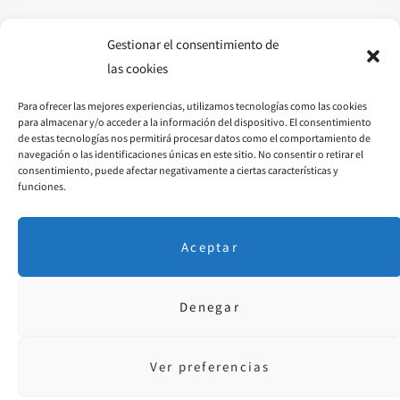
o
g
r
o
r
e
Gestionar el consentimiento de
las cookies
k
a
s
Para ofrecer las mejores experiencias, utilizamos tecnologías como las cookies
m
t
para almacenar y/o acceder a la información del dispositivo. El consentimiento
de estas tecnologías nos permitirá procesar datos como el comportamiento de
navegación o las identificaciones únicas en este sitio. No consentir o retirar el
consentimiento, puede afectar negativamente a ciertas características y
funciones.
Aceptar
Denegar
Aviso Legal
·
P. Privacidad
· © 2018 Diseñado por
educoromina.com
Ver preferencias
FACEBOOK
INSTAGRAM
PINTEREST