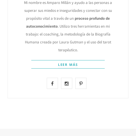
Mi nombre es Amparo Millán y ayudo a las personas a
superar sus miedos e inseguridades y conectar con su
propósito vital a través de un
proceso profundo de
autoconocimiento
. Utilizo tres herramientas en mi
trabajo: el coaching, la metodología de la Biografía
Humana creada por Laura Gutman y el uso del tarot
terapéutico.
LEER MÁS
F
I
P
a
n
i
c
s
n
e
t
t
b
a
e