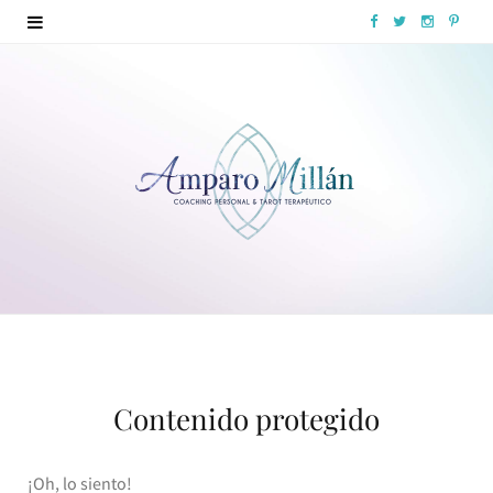
F
T
I
P
a
w
n
i
c
i
s
n
e
t
t
t
b
t
a
e
o
e
g
r
o
r
r
e
k
a
s
m
t
Contenido protegido
¡Oh, lo siento!