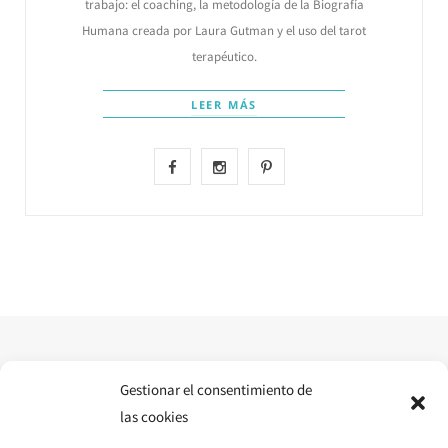
trabajo: el coaching, la metodología de la Biografía
Humana creada por Laura Gutman y el uso del tarot
terapéutico.
LEER MÁS
F
I
P
a
n
i
c
s
n
e
t
t
b
a
e
o
g
r
o
r
e
Gestionar el consentimiento de
las cookies
k
a
s