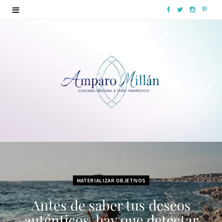
F
T
I
P
a
w
n
i
c
i
s
n
e
t
t
t
b
t
a
e
o
e
g
r
o
r
r
e
k
a
s
m
t
MATERIALIZAR OBJETIVOS
Antes de saber tus deseos
auténticos, hay que detectar