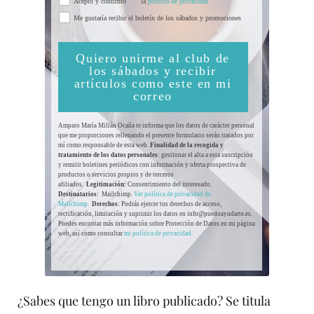
Acepto y confirmo
la
politica de privacidad
Me gustaría recibir el boletín de los sábados y promociones
Quiero unirme al club de
los sábados y recibir
artículos como este en mi
correo
Amparo María Millán Ocaña te informa que los datos de carácter personal
que me proporciones rellenando el presente formulario serán tratados por
mí como responsable de esta web.
Finalidad de la recogida y
tratamiento de los datos personales
: gestionar el alta a esta suscripción
y remitir boletines periódicos con información y oferta prospectiva de
productos o servicios propios y de terceros
afiliados.
Legitimación:
Consentimiento del interesado.
Destinatarios:
Mailchimp.
Ver política de privacidad de
Mailchimp.
Derechos:
Podrás ejercer tus derechos de acceso,
rectificación, limitación y suprimir los datos en info@puedoayudarte.es.
Puedes encontar más información sobre Protección de Datos en mi página
web, así como consultar
mi política de privacidad.
¿Sabes que tengo un libro publicado? Se titula