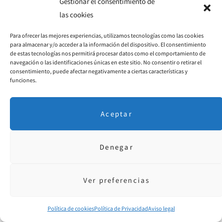
Gestionar el consentimiento de
AMPARO MILLÁN
RESPONDE
COMENTARIO DE LA AUTORA
las cookies
HACE 6 AÑOS
Para ofrecer las mejores experiencias, utilizamos tecnologías como las cookies
Hola Claudia,
para almacenar y/o acceder a la información del dispositivo. El consentimiento
de estas tecnologías nos permitirá procesar datos como el comportamiento de
En tu caso, si reconoces sin problema tu lado oscuro, te
navegación o las identificaciones únicas en este sitio. No consentir o retirar el
toca dar el siguiente paso: INDAGAR en esos
consentimiento, puede afectar negativamente a ciertas características y
funciones.
sentimientos, ver de dónde vienen y cómo los puedes
utilizar para tu crecimiento personal. Porque claro, uno
no puede vivir en la queja o la autodestrucción
Aceptar
permanente… Estos sentimientos tienen que servirnos
de gasolina para mejorar como personas.
Pero sí, tienes razón en que cuando estás mal no ayuda
Denegar
mucho que te digan que «sólo necesitas sonreír».
Saludos cordiales!
Ver preferencias
Política de cookies
Política de Privacidad
Aviso legal