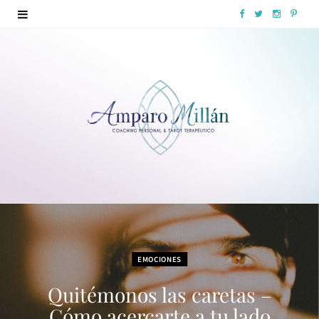
F
T
I
P
a
w
n
i
c
i
s
n
e
t
t
t
b
t
a
e
o
e
g
r
o
r
r
e
k
a
s
m
t
EMOCIONES
Quitémonos las caretas –
Cómo acercarte a tu lado