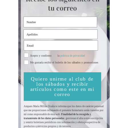
tu correo
Acepto y confirmo
la
politica de privacidad
Me gustaría recibir el boletín de los sábados y promociones
Quiero unirme al club de
los sábados y recibir
artículos como este en mi
correo
Amparo María Millán Ocaña te informa que los datos de carácter personal
que me proporciones rellenando el presente formulario serán tratados por
mí como responsable de esta web.
Finalidad de la recogida y
tratamiento de los datos personales
: gestionar el alta a esta suscripción
y remitir boletines periódicos con información y oferta prospectiva de
productos o servicios propios y de terceros