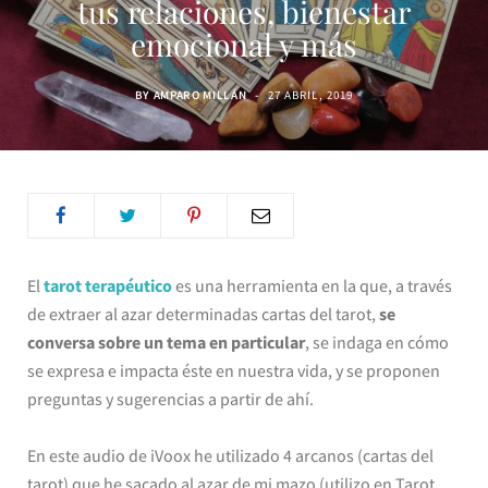
tus relaciones, bienestar
emocional y más
BY
AMPARO MILLÁN
27 ABRIL, 2019
El
tarot terapéutico
es una herramienta en la que, a través
de extraer al azar determinadas cartas del tarot,
se
conversa sobre un tema en particular
, se indaga en cómo
se expresa e impacta éste en nuestra vida, y se proponen
preguntas y sugerencias a partir de ahí.
En este audio de iVoox he utilizado 4 arcanos (cartas del
tarot) que he sacado al azar de mi mazo (utilizo en Tarot