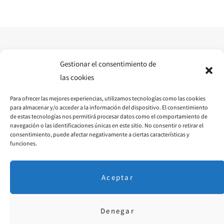
e
t
t
b
a
e
o
g
r
o
r
e
Gestionar el consentimiento de
las cookies
k
a
s
Para ofrecer las mejores experiencias, utilizamos tecnologías como las cookies
m
t
para almacenar y/o acceder a la información del dispositivo. El consentimiento
de estas tecnologías nos permitirá procesar datos como el comportamiento de
navegación o las identificaciones únicas en este sitio. No consentir o retirar el
consentimiento, puede afectar negativamente a ciertas características y
funciones.
Aceptar
Denegar