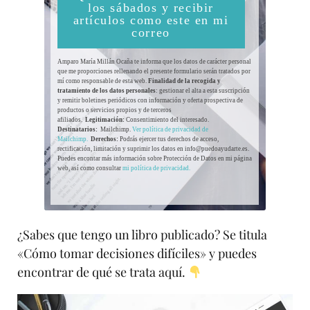
los sábados y recibir
artículos como este en mi
correo
Amparo María Millán Ocaña te informa que los datos de carácter personal
que me proporciones rellenando el presente formulario serán tratados por
mí como responsable de esta web.
Finalidad de la recogida y
tratamiento de los datos personales
: gestionar el alta a esta suscripción
y remitir boletines periódicos con información y oferta prospectiva de
productos o servicios propios y de terceros
afiliados.
Legitimación:
Consentimiento del interesado.
Destinatarios:
Mailchimp.
Ver política de privacidad de
Mailchimp.
Derechos:
Podrás ejercer tus derechos de acceso,
rectificación, limitación y suprimir los datos en info@puedoayudarte.es.
Puedes encontar más información sobre Protección de Datos en mi página
web, así como consultar
mi política de privacidad.
¿Sabes que tengo un libro publicado? Se titula
«Cómo tomar decisiones difíciles» y puedes
encontrar de qué se trata aquí.