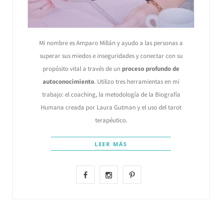
Mi nombre es Amparo Millán y ayudo a las personas a
superar sus miedos e inseguridades y conectar con su
propósito vital a través de un
proceso profundo de
autoconocimiento
. Utilizo tres herramientas en mi
trabajo: el coaching, la metodología de la Biografía
Humana creada por Laura Gutman y el uso del tarot
terapéutico.
LEER MÁS
F
I
P
a
n
i
c
s
n