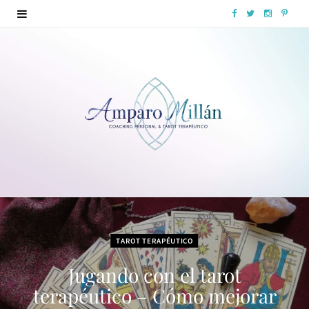
F
T
I
P
a
w
n
i
c
i
s
n
e
t
t
t
b
t
a
e
o
e
g
r
o
r
r
e
k
a
s
m
t
TAROT TERAPÉUTICO
Jugando con el tarot
terapéutico – Cómo mejorar