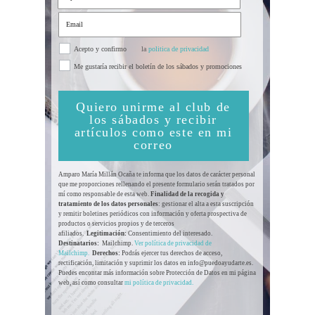
Acepto y confirmo
la
politica de privacidad
Me gustaría recibir el boletín de los sábados y promociones
Quiero unirme al club de
los sábados y recibir
artículos como este en mi
correo
Amparo María Millán Ocaña te informa que los datos de carácter personal
que me proporciones rellenando el presente formulario serán tratados por
mí como responsable de esta web.
Finalidad de la recogida y
tratamiento de los datos personales
: gestionar el alta a esta suscripción
y remitir boletines periódicos con información y oferta prospectiva de
productos o servicios propios y de terceros
afiliados.
Legitimación:
Consentimiento del interesado.
Destinatarios:
Mailchimp.
Ver política de privacidad de
Mailchimp.
Derechos:
Podrás ejercer tus derechos de acceso,
rectificación, limitación y suprimir los datos en info@puedoayudarte.es.
Puedes encontar más información sobre Protección de Datos en mi página
web, así como consultar
mi política de privacidad.