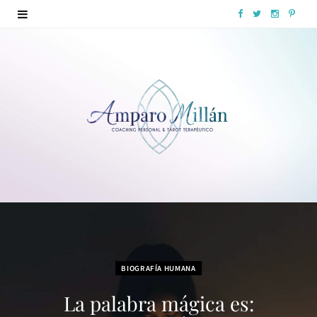
F
T
I
P
a
w
n
i
c
i
s
n
e
t
t
t
b
t
a
e
o
e
g
r
o
r
r
e
k
a
s
m
t
BIOGRAFÍA HUMANA
La palabra mágica es: