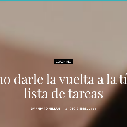
COACHING
 darle la vuelta a la t
lista de tareas
BY
AMPARO MILLÁN
27 DICIEMBRE, 2014