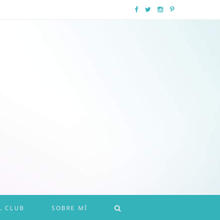
F
T
I
P
a
w
n
i
c
i
s
n
e
t
t
t
b
t
a
e
o
e
g
r
o
r
r
e
k
a
s
m
t
L CLUB
SOBRE MÍ