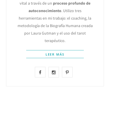
vital a través de un
proceso profundo de
autoconocimiento
. Utilizo tres
herramientas en mi trabajo: el coaching, la
metodología de la Biografía Humana creada
por Laura Gutman y el uso del tarot
terapéutico.
LEER MÁS
F
I
P
a
n
i
c
s
n
e
t
t
b
a
e
o
g
r