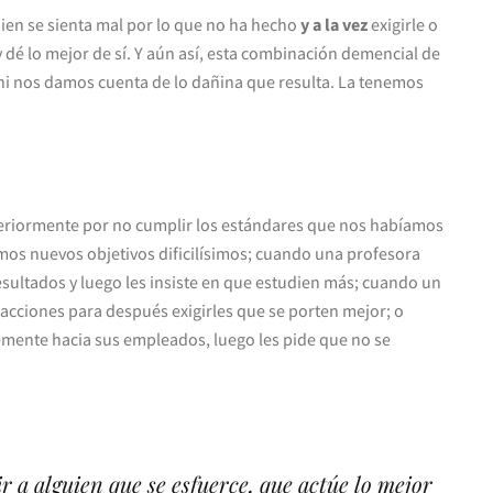
ien se sienta mal por lo que no ha hecho
y a la vez
exigirle o
 dé lo mejor de sí. Y aún así, esta combinación demencial de
 ni nos damos cuenta de lo dañina que resulta. La tenemos
eriormente por no cumplir los estándares que nos habíamos
mos nuevos objetivos dificilísimos; cuando una profesora
ultados y luego les insiste en que estudien más; cuando un
s acciones para después exigirles que se porten mejor; o
emente hacia sus empleados, luego les pide que no se
ir a alguien que se esfuerce, que actúe lo mejor