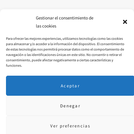
o
g
r
o
r
e
Gestionar el consentimiento de
las cookies
k
a
s
Para ofrecer las mejores experiencias, utilizamos tecnologías como las cookies
m
t
para almacenar y/o acceder a la información del dispositivo. El consentimiento
de estas tecnologías nos permitirá procesar datos como el comportamiento de
navegación o las identificaciones únicas en este sitio. No consentir o retirar el
consentimiento, puede afectar negativamente a ciertas características y
funciones.
Aceptar
Denegar
Aviso Legal
·
P. Privacidad
· © 2018 Diseñado por
educoromina.com
Ver preferencias
FACEBOOK
INSTAGRAM
PINTEREST