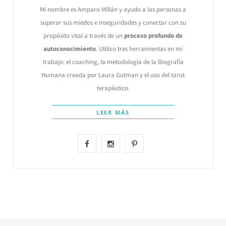
Mi nombre es Amparo Millán y ayudo a las personas a
superar sus miedos e inseguridades y conectar con su
propósito vital a través de un
proceso profundo de
autoconocimiento
. Utilizo tres herramientas en mi
trabajo: el coaching, la metodología de la Biografía
Humana creada por Laura Gutman y el uso del tarot
terapéutico.
LEER MÁS
F
I
P
a
n
i
c
s
n
e
t
t
b
a
e