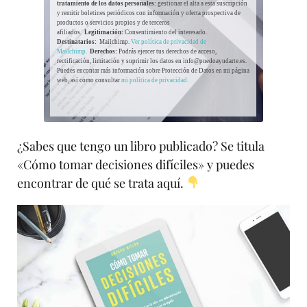
tratamiento de los datos personales
: gestionar el alta a esta suscripción
y remitir boletines periódicos con información y oferta prospectiva de
productos o servicios propios y de terceros
afiliados.
Legitimación:
Consentimiento del interesado.
Destinatarios:
Mailchimp.
Ver política de privacidad de
Mailchimp.
Derechos:
Podrás ejercer tus derechos de acceso,
rectificación, limitación y suprimir los datos en info@puedoayudarte.es.
Puedes encontar más información sobre Protección de Datos en mi página
web, así como consultar
mi política de privacidad.
¿Sabes que tengo un libro publicado? Se titula
«Cómo tomar decisiones difíciles» y puedes
encontrar de qué se trata aquí.