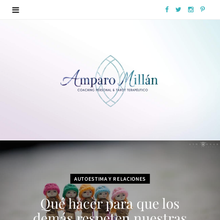
F
T
I
P
a
w
n
i
c
i
s
n
e
t
t
t
b
t
a
e
o
e
g
r
o
r
r
e
k
a
s
m
t
AUTOESTIMA Y RELACIONES
Qué hacer para que los
demás respeten nuestras