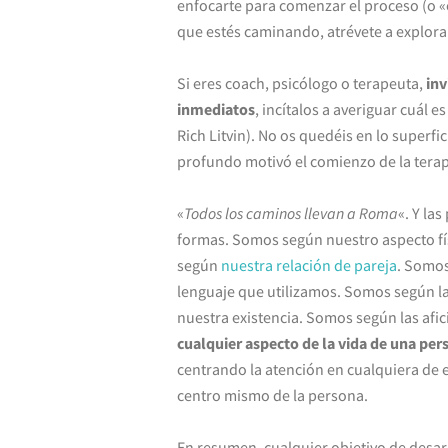
enfocarte para comenzar el proceso (o «
que estés caminando, atrévete a explora
Si eres coach, psicólogo o terapeuta,
inv
inmediatos
, incítalos a averiguar cuál 
Rich Litvin). No os quedéis en lo superfi
profundo motivó el comienzo de la terap
«
Todos los caminos llevan a Roma
«. Y la
formas. Somos según nuestro aspecto fí
según
nuestra relación de pareja
. Somo
lenguaje que utilizamos. Somos según la
nuestra existencia. Somos según las aficio
cualquier aspecto de la vida de una per
centrando la atención en cualquiera de 
centro mismo de la persona.
En resumen, cualquier objetivo de desarr