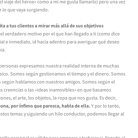
el viaje del héroe» como a mí me gusta llamarlo) pero una vez
r lo que vaya surgiendo.
ita a tus clientes a mirar más allá de sus objetivos
es el verdadero motivo por el que han llegado a ti (como dice
cial e inmediato, id hacia adentro para averiguar qué deseo
ia.
s personas expresamos nuestra realidad interna de muchas
sico. Somos según gestionamos el tiempo y el dinero. Somos
s según hablamos con nuestros amigos. Somos según el
s creencias o las «ideas inamovibles» en que basamos
nes, el arte, los objetos, la ropa que nos gusta. Es decir,
sona, por ínfimo que parezca, habla de ella.
Y por lo tanto,
estos temas y siguiendo un hilo conductor, podemos llegar al
ollo personal es válido para empezar a trabajar si, llegado el