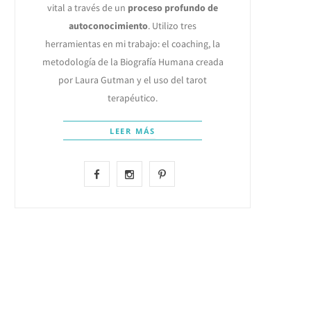
vital a través de un
proceso profundo de
autoconocimiento
. Utilizo tres
herramientas en mi trabajo: el coaching, la
metodología de la Biografía Humana creada
por Laura Gutman y el uso del tarot
terapéutico.
LEER MÁS
F
I
P
a
n
i
c
s
n
e
t
t
b
a
e
o
g
r