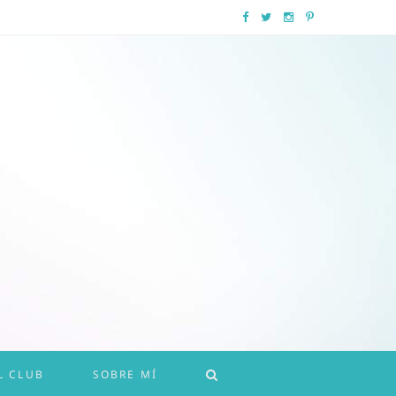
F
T
I
P
a
w
n
i
c
i
s
n
e
t
t
t
b
t
a
e
o
e
g
r
o
r
r
e
k
a
s
m
t
L CLUB
SOBRE MÍ