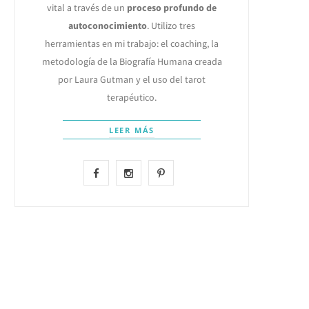
vital a través de un
proceso profundo de
autoconocimiento
. Utilizo tres
herramientas en mi trabajo: el coaching, la
metodología de la Biografía Humana creada
por Laura Gutman y el uso del tarot
terapéutico.
LEER MÁS
F
I
P
a
n
i
c
s
n
e
t
t
b
a
e
o
g
r