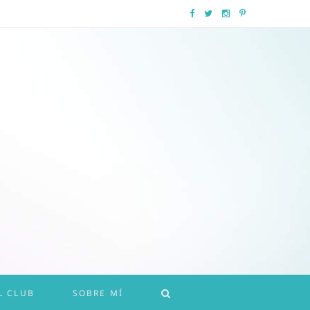
F
T
I
P
a
w
n
i
c
i
s
n
e
t
t
t
b
t
a
e
o
e
g
r
o
r
r
e
k
a
s
m
t
L CLUB
SOBRE MÍ