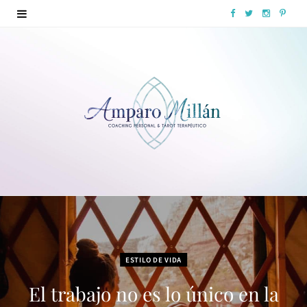
F
T
I
P
a
w
n
i
c
i
s
n
e
t
t
t
b
t
a
e
o
e
g
r
o
r
r
e
k
a
s
m
t
ESTILO DE VIDA
El trabajo no es lo único en la