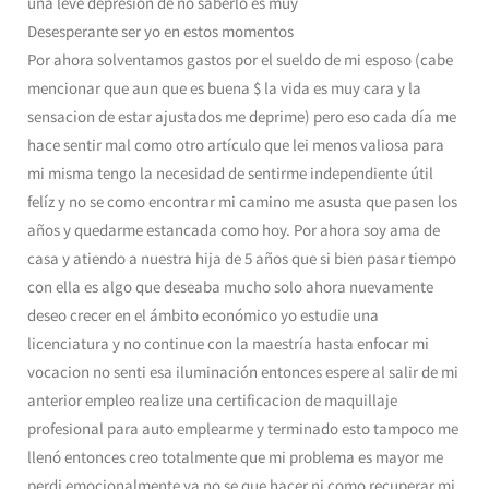
una leve depresion de no saberlo es muy
Desesperante ser yo en estos momentos
Por ahora solventamos gastos por el sueldo de mi esposo (cabe
mencionar que aun que es buena $ la vida es muy cara y la
sensacion de estar ajustados me deprime) pero eso cada día me
hace sentir mal como otro artículo que lei menos valiosa para
mi misma tengo la necesidad de sentirme independiente útil
felíz y no se como encontrar mi camino me asusta que pasen los
años y quedarme estancada como hoy. Por ahora soy ama de
casa y atiendo a nuestra hija de 5 años que si bien pasar tiempo
con ella es algo que deseaba mucho solo ahora nuevamente
deseo crecer en el ámbito económico yo estudie una
licenciatura y no continue con la maestría hasta enfocar mi
vocacion no senti esa iluminación entonces espere al salir de mi
anterior empleo realize una certificacion de maquillaje
profesional para auto emplearme y terminado esto tampoco me
llenó entonces creo totalmente que mi problema es mayor me
perdi emocionalmente ya no se que hacer ni como recuperar mi