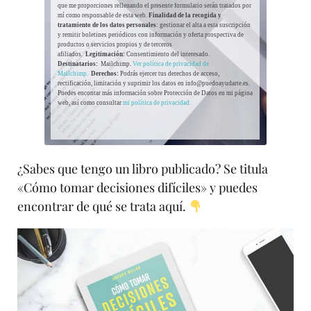
que me proporciones rellenando el presente formulario serán tratados por
mí como responsable de esta web.
Finalidad de la recogida y
tratamiento de los datos personales
: gestionar el alta a esta suscripción
y remitir boletines periódicos con información y oferta prospectiva de
productos o servicios propios y de terceros
afiliados.
Legitimación:
Consentimiento del interesado.
Destinatarios:
Mailchimp.
Ver política de privacidad de
Mailchimp.
Derechos:
Podrás ejercer tus derechos de acceso,
rectificación, limitación y suprimir los datos en info@puedoayudarte.es.
Puedes encontar más información sobre Protección de Datos en mi página
web, así como consultar
mi política de privacidad.
¿Sabes que tengo un libro publicado? Se titula
«Cómo tomar decisiones difíciles» y puedes
encontrar de qué se trata aquí.