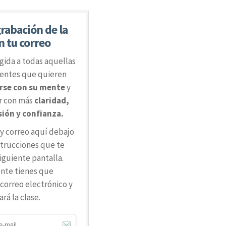
grabación de la
n tu correo
igida a todas aquellas
gentes que quieren
arse con su mente
y
r con más
claridad,
ón y confianza.
y correo aquí debajo
nstrucciones que te
siguiente pantalla.
te tienes que
orreo electrónico y
ará la clase.