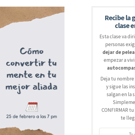
Recibe la 
clase e
Esta clase va dir
personas exi
dejar de pele
empezar a vivi
autocompasi
Deja tu nombre 
y sigue las i
salgan en la 
Simplemen
CONFIRMAR tu c
te lleg