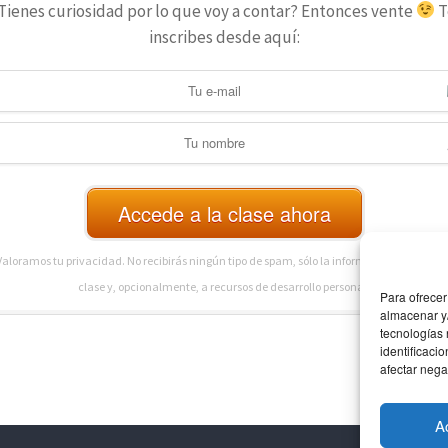
Tienes curiosidad por lo que voy a contar? Entonces vente
T
inscribes desde aquí:
Accede a la clase ahora
aloramos tu privacidad. No recibirás ningún tipo de spam, sólo la información relativa a
clase y, opcionalmente, a recursos de desarrollo personal.
Para ofrecer
almacenar y/
tecnologías
identificaci
afectar nega
A