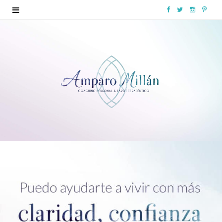
F
T
I
P
a
w
n
i
c
i
s
n
e
t
t
t
b
t
a
e
o
e
g
r
o
r
r
e
k
a
s
m
t