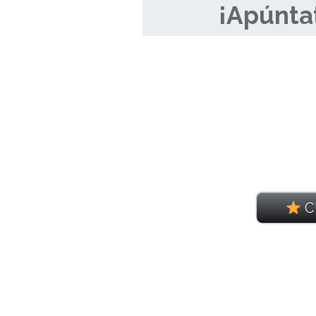
¡Apúntat
C