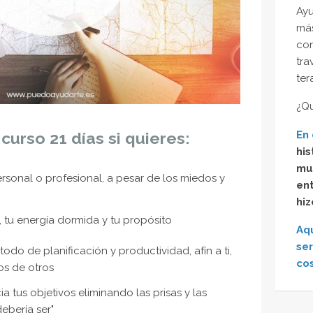
Ayu
más
con
tra
ter
¿Qu
En 
 curso 21 días si quieres:
his
muy
rsonal o profesional, a pesar de los miedos y
en
hiz
, tu energía dormida y tu propósito
Aq
ser
odo de planificación y productividad, afín a ti,
cos
os de otros
ia tus objetivos eliminando las prisas y las
ebería ser"