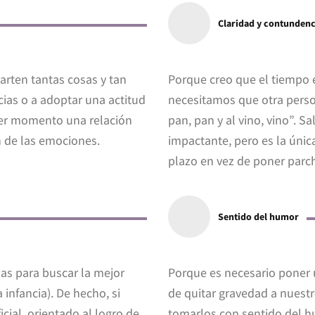
Claridad y contundenc
rten tantas cosas y tan
Porque creo que el tiempo 
ias o a adoptar una actitud
necesitamos que otra person
mer momento una relación
pan, pan y al vino, vino”. 
ón de las emociones.
impactante, pero es la únic
plazo en vez de poner parc
Sentido del humor
as para buscar la mejor
Porque es necesario poner 
 infancia). De hecho, si
de quitar gravedad a nuest
ial, orientado al logro de
tomarlos con sentido del 