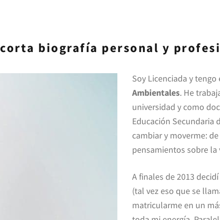
corta biografía personal y profes
Soy Licenciada y tengo
Ambientales
. He traba
universidad y como doce
Educación Secundaria d
cambiar y moverme: de c
pensamientos sobre la v
A finales de 2013 decid
(tal vez eso que se llam
matricularme en un mást
toda mi energía. Paral