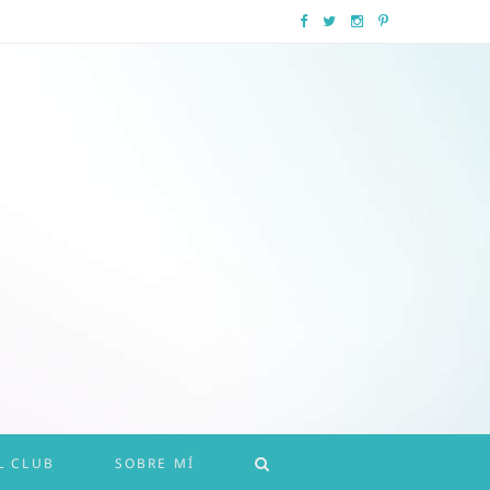
F
T
I
P
a
w
n
i
c
i
s
n
e
t
t
t
b
t
a
e
o
e
g
r
o
r
r
e
k
a
s
m
t
L CLUB
SOBRE MÍ