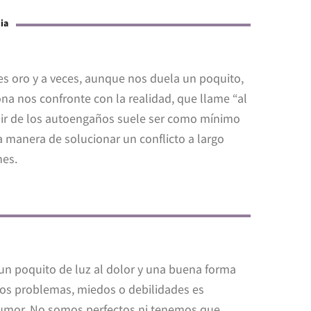
ia
es oro y a veces, aunque nos duela un poquito,
a nos confronte con la realidad, que llame “al
Salir de los autoengaños suele ser como mínimo
a manera de solucionar un conflicto a largo
hes.
un poquito de luz al dolor y una buena forma
ros problemas, miedos o debilidades es
humor. No somos perfectos ni tenemos que