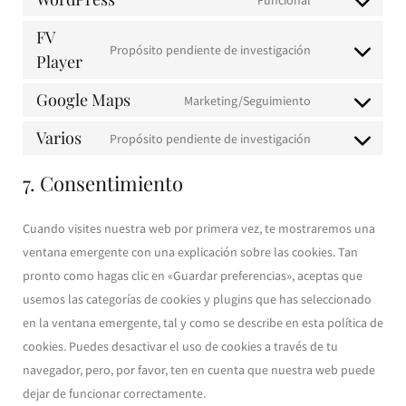
Consent
service
to
FV
woocommerce
Propósito pendiente de investigación
service
Player
Consent
wordpress
to
Google Maps
Marketing/Seguimiento
service
Consent
fv-
to
Varios
Propósito pendiente de investigación
Consent
player
service
to
7. Consentimiento
google-
service
maps
varios
Cuando visites nuestra web por primera vez, te mostraremos una
ventana emergente con una explicación sobre las cookies. Tan
pronto como hagas clic en «Guardar preferencias», aceptas que
usemos las categorías de cookies y plugins que has seleccionado
en la ventana emergente, tal y como se describe en esta política de
cookies. Puedes desactivar el uso de cookies a través de tu
navegador, pero, por favor, ten en cuenta que nuestra web puede
dejar de funcionar correctamente.