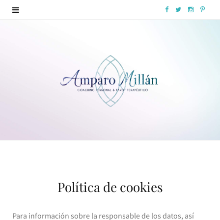
F
T
I
P
a
w
n
i
c
i
s
n
e
t
t
t
b
t
a
e
o
e
g
r
o
r
r
e
k
a
s
m
t
Política de cookies
Para información sobre la responsable de los datos, así