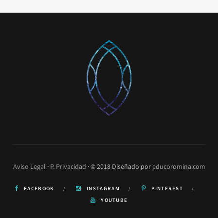
o
r
e
k
a
s
m
t
Aviso Legal
·
P. Privacidad
· © 2018 Diseñado por
educoromina.com
FACEBOOK
INSTAGRAM
PINTEREST
YOUTUBE