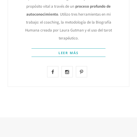
propósito vital a través de un
proceso profundo de
autoconocimiento
. Utilizo tres herramientas en mi
trabajo: el coaching, la metodología de la Biografía
Humana creada por Laura Gutman y el uso del tarot
terapéutico.
LEER MÁS
F
I
P
a
n
i
c
s
n
e
t
t
b
a
e
o
g
r