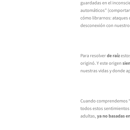
guardadas en el inconscie
automáticos” (comportami
cómo librarnos: ataques d
desconexión con nuestros 
Para resolver
de raíz
estos
originó. Y este origen
sie
nuestras vidas y donde ap
Cuando comprendemos “de
todos estos sentimientos
adultas,
ya no basadas en