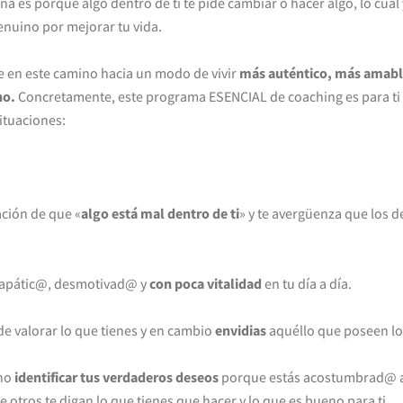
na es porque algo dentro de ti te pide cambiar o hacer algo, lo cual
genuino por mejorar tu vida.
 en este camino hacia un modo de vivir
más auténtico, más amable 
no.
Concretamente, este programa
ESENCIAL de coaching es para ti s
situaciones:
ación de que «
algo está mal dentro de ti
» y te avergüenza que los 
 apátic@, desmotivad@ y
con poca vitalidad
en tu día a día.
de valorar lo que tienes y en cambio
envidias
aquéllo que poseen l
cho
identificar tus verdaderos deseos
porque estás acostumbrad@ 
 otros te digan lo que tienes que hacer y lo que es bueno para ti.