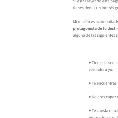
Si estás leyendo esta pági
tienes tienes un interés 
Mi misión es acompañarte
protagonista de tu desti
alguna de las siguientes 
♦ Tienes la sens
verdadero yo.
♦ Te encuentras
♦ No eres capaz 
♦ Te cuesta mu
niño/adolescente