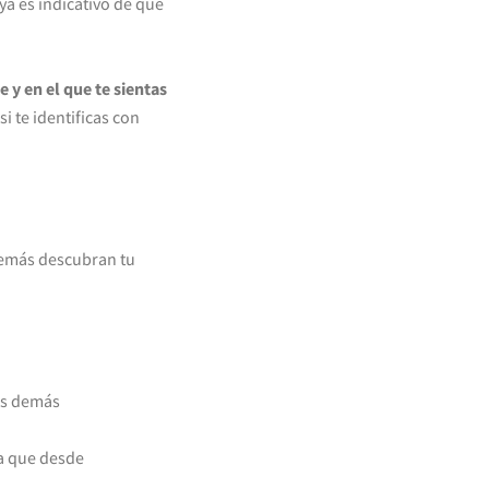
 ya es indicativo de que
y en el que te sientas
i te identificas con
demás descubran tu
os demás
a que desde