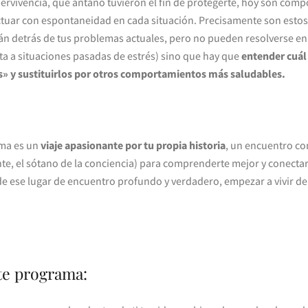
rvivencia, que antaño tuvieron el fin de protegerte, hoy son comp
actuar con espontaneidad en cada situación. Precisamente son est
án detrás de tus problemas actuales, pero no pueden resolverse en 
a a situaciones pasadas de estrés) sino que hay que
entender cuál
s» y sustituirlos por otros comportamientos más saludables.
ama es un
viaje apasionante por tu propia historia
, un encuentro co
ente, el sótano de la conciencia) para comprenderte mejor y conecta
de ese lugar de encuentro profundo y verdadero, empezar a vivir de
te programa: