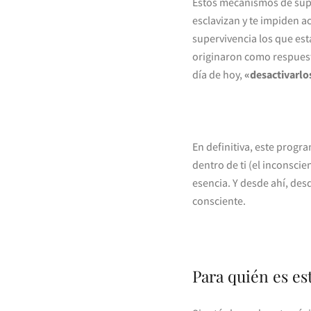
Estos mecanismos de supe
esclavizan y te impiden 
supervivencia los que est
originaron como respuest
día de hoy,
«desactivarlo
En definitiva, este progr
dentro de ti (el inconsci
esencia. Y desde ahí, des
consciente.
Para quién es es