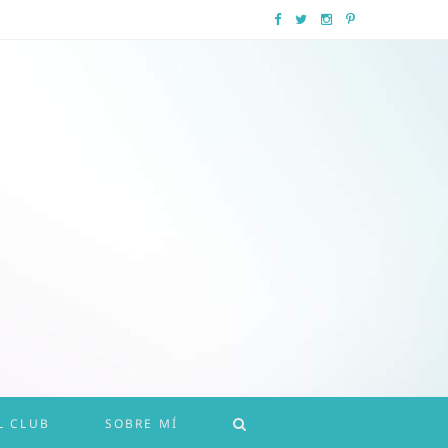
F
T
I
P
a
w
n
i
c
i
s
n
e
t
t
t
b
t
a
e
o
e
g
r
o
r
r
e
k
a
s
m
t
L CLUB
SOBRE MÍ