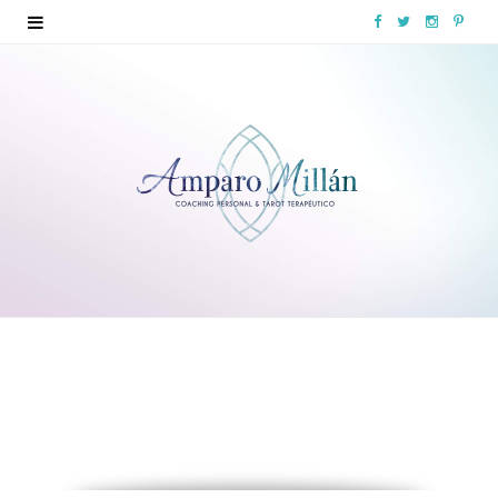
F
T
I
P
a
w
n
i
c
i
s
n
e
t
t
t
b
t
a
e
o
e
g
r
o
r
r
e
k
a
s
m
t