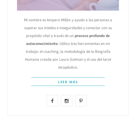
Mi nombre es Amparo Millán y ayudo a las personas a
superar sus miedos e inseguridades y conectar con su
propósito vital a través de un
proceso profundo de
autoconocimiento
. Utilizo tres herramientas en mi
trabajo: el coaching, la metodología de la Biografía
Humana creada por Laura Gutman y el uso del tarot
terapéutico.
LEER MÁS
F
I
P
a
n
i
c
s
n
e
t
t