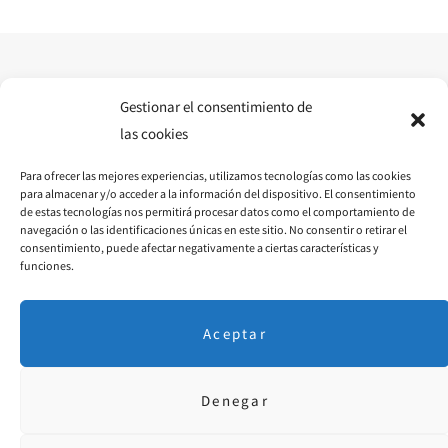
b
a
e
o
g
r
o
r
e
Gestionar el consentimiento de
las cookies
k
a
s
Para ofrecer las mejores experiencias, utilizamos tecnologías como las cookies
m
t
para almacenar y/o acceder a la información del dispositivo. El consentimiento
de estas tecnologías nos permitirá procesar datos como el comportamiento de
navegación o las identificaciones únicas en este sitio. No consentir o retirar el
consentimiento, puede afectar negativamente a ciertas características y
funciones.
Aceptar
Denegar
Aviso Legal
·
P. Privacidad
· © 2018 Diseñado por
educoromina.com