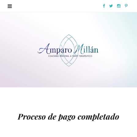
F
T
I
P
a
w
n
i
c
i
s
n
e
t
t
t
b
t
a
e
o
e
g
r
o
r
r
e
k
a
s
m
t
Proceso de pago completado