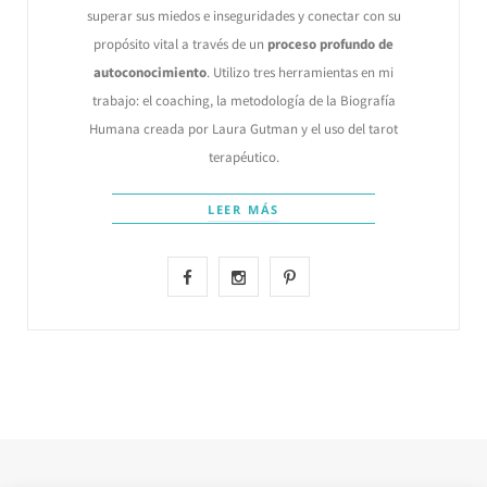
superar sus miedos e inseguridades y conectar con su
propósito vital a través de un
proceso profundo de
autoconocimiento
. Utilizo tres herramientas en mi
trabajo: el coaching, la metodología de la Biografía
Humana creada por Laura Gutman y el uso del tarot
terapéutico.
LEER MÁS
F
I
P
a
n
i
c
s
n
e
t
t
b
a
e
o
g
r