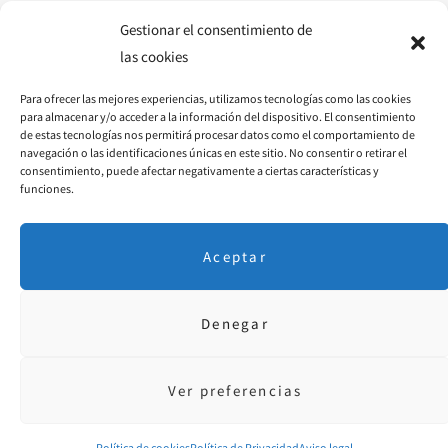
o
r
e
Gestionar el consentimiento de
las cookies
k
a
s
Para ofrecer las mejores experiencias, utilizamos tecnologías como las cookies
m
t
para almacenar y/o acceder a la información del dispositivo. El consentimiento
de estas tecnologías nos permitirá procesar datos como el comportamiento de
navegación o las identificaciones únicas en este sitio. No consentir o retirar el
consentimiento, puede afectar negativamente a ciertas características y
funciones.
Aceptar
Denegar
Aviso Legal
·
P. Privacidad
· © 2018 Diseñado por
educoromina.com
Ver preferencias
FACEBOOK
INSTAGRAM
PINTEREST
YOUTUBE
Política de cookies
Política de Privacidad
Aviso legal