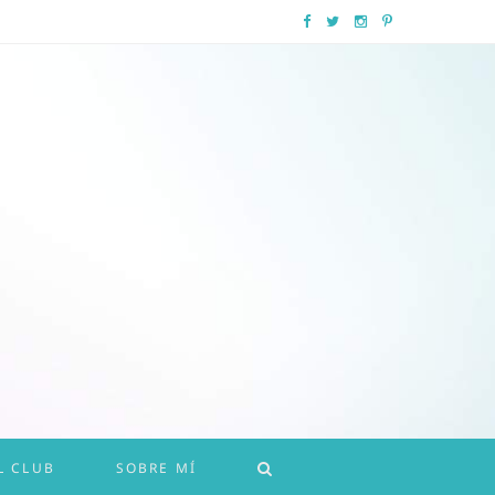
F
T
I
P
a
w
n
i
c
i
s
n
e
t
t
t
b
t
a
e
o
e
g
r
o
r
r
e
k
a
s
m
t
L CLUB
SOBRE MÍ