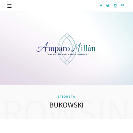
F
T
I
P
a
w
n
i
c
i
s
n
e
t
t
t
b
t
a
e
o
e
g
r
o
r
r
e
k
a
s
BROWSIN
ETIQUETA
m
t
BUKOWSKI