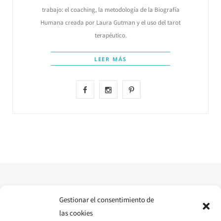
trabajo: el coaching, la metodología de la Biografía
Humana creada por Laura Gutman y el uso del tarot
terapéutico.
LEER MÁS
F
I
P
a
n
i
c
s
n
e
t
t
b
a
e
o
g
r
o
r
e
Gestionar el consentimiento de
las cookies
k
a
s