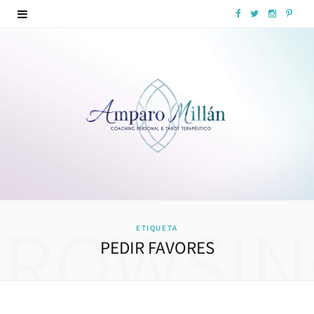
F
T
I
P
a
w
n
i
c
i
s
n
e
t
t
t
b
t
a
e
o
e
g
r
o
r
r
e
k
a
s
BROWSIN
ETIQUETA
m
t
PEDIR FAVORES