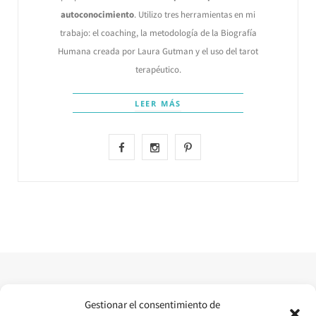
autoconocimiento
. Utilizo tres herramientas en mi
trabajo: el coaching, la metodología de la Biografía
Humana creada por Laura Gutman y el uso del tarot
terapéutico.
LEER MÁS
F
I
P
a
n
i
c
s
n
e
t
t
b
a
e
o
g
r
o
r
e
Gestionar el consentimiento de