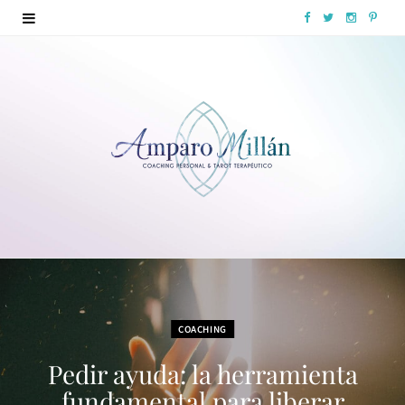
F
T
I
P
a
w
n
i
c
i
s
n
e
t
t
t
b
t
a
e
o
e
g
r
o
r
r
e
k
a
s
m
t
COACHING
Pedir ayuda: la herramienta
fundamental para liberar