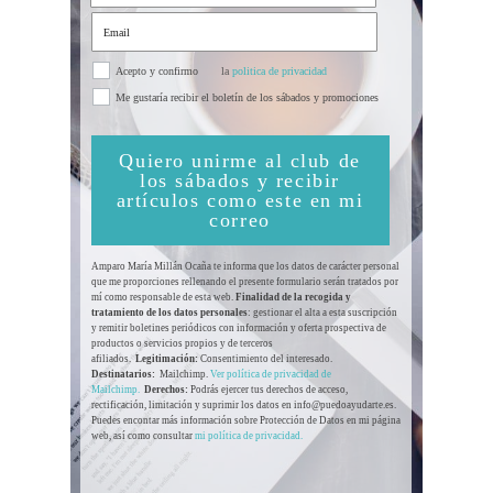
Acepto y confirmo
la
politica de privacidad
Me gustaría recibir el boletín de los sábados y promociones
Quiero unirme al club de
los sábados y recibir
artículos como este en mi
correo
Amparo María Millán Ocaña te informa que los datos de carácter personal
que me proporciones rellenando el presente formulario serán tratados por
mí como responsable de esta web.
Finalidad de la recogida y
tratamiento de los datos personales
: gestionar el alta a esta suscripción
y remitir boletines periódicos con información y oferta prospectiva de
productos o servicios propios y de terceros
afiliados.
Legitimación:
Consentimiento del interesado.
Destinatarios:
Mailchimp.
Ver política de privacidad de
Mailchimp.
Derechos:
Podrás ejercer tus derechos de acceso,
rectificación, limitación y suprimir los datos en info@puedoayudarte.es.
Puedes encontar más información sobre Protección de Datos en mi página
web, así como consultar
mi política de privacidad.