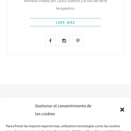
Humana creada por Laura Gutman y el uso del tarot
terapéutico.
LEER MÁS
F
I
P
a
n
i
c
s
n
e
t
t
b
a
e
o
g
r
o
r
e
Gestionar el consentimiento de
las cookies
k
a
s
Para ofrecer las mejores experiencias, utilizamos tecnologías como las cookies
m
t