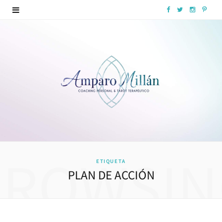
F
T
I
P
a
w
n
i
c
i
s
n
e
t
t
t
b
t
a
e
o
e
g
r
o
r
r
e
k
a
s
BROWSIN
ETIQUETA
m
t
PLAN DE ACCIÓN