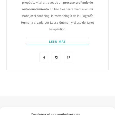
propósito vital a través de un
proceso profundo de
autoconocimiento
. Utilizo tres herramientas en mi
trabajo: el coaching, la metodología de la Biografía
Humana creada por Laura Gutman y el uso del tarot
terapéutico.
LEER MÁS
F
I
P
a
n
i
c
s
n
e
t
t
b
a
e
o
g
r
o
r
e
Gestionar el consentimiento de