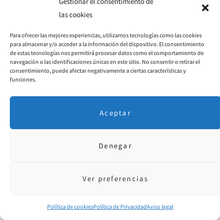
Gestionar el consentimiento de
las cookies
Para ofrecer las mejores experiencias, utilizamos tecnologías como las cookies
para almacenar y/o acceder a la información del dispositivo. El consentimiento
de estas tecnologías nos permitirá procesar datos como el comportamiento de
navegación o las identificaciones únicas en este sitio. No consentir o retirar el
consentimiento, puede afectar negativamente a ciertas características y
funciones.
Aceptar
Denegar
Ver preferencias
Política de cookies
Política de Privacidad
Aviso legal
Este sitio usa Akismet para reducir el spam.
Aprende cómo se