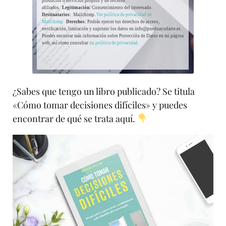
productos o servicios propios y de terceros
afiliados.
Legitimación:
Consentimiento del interesado.
Destinatarios:
Mailchimp.
Ver política de privacidad de
Mailchimp.
Derechos:
Podrás ejercer tus derechos de acceso,
rectificación, limitación y suprimir los datos en info@puedoayudarte.es.
Puedes encontar más información sobre Protección de Datos en mi página
web, así como consultar
mi política de privacidad.
¿Sabes que tengo un libro publicado? Se titula
«Cómo tomar decisiones difíciles» y puedes
encontrar de qué se trata aquí.