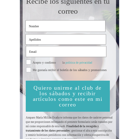
Recibe los siguientes en tu
correo
Acepto y confirmo
la
politica de privacidad
Me gustaría recibir el boletín de los sábados y promociones
Quiero unirme al club de
los sábados y recibir
artículos como este en mi
correo
Amparo María Millán Ocaña te informa que los datos de carácter personal
que me proporciones rellenando el presente formulario serán tratados por
mí como responsable de esta web.
Finalidad de la recogida y
tratamiento de los datos personales
: gestionar el alta a esta suscripción
y remitir boletines periódicos con información y oferta prospectiva de