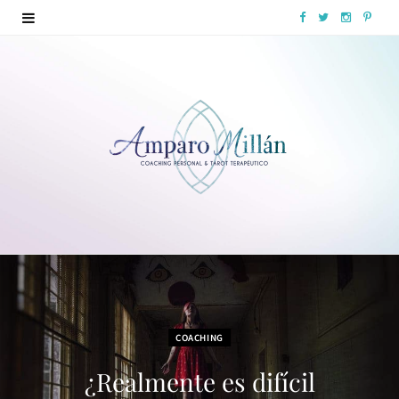
F
T
I
P
a
w
n
i
c
i
s
n
e
t
t
t
b
t
a
e
o
e
g
r
o
r
r
e
k
a
s
m
t
COACHING
¿Realmente es difícil