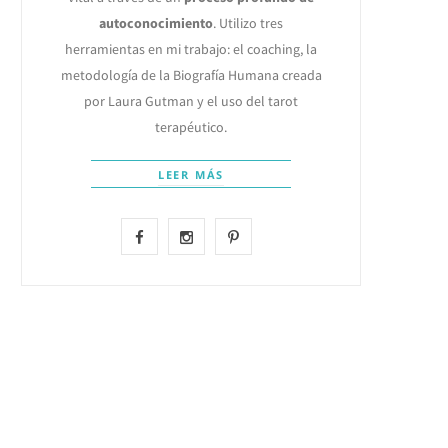
autoconocimiento
. Utilizo tres
herramientas en mi trabajo: el coaching, la
metodología de la Biografía Humana creada
por Laura Gutman y el uso del tarot
terapéutico.
LEER MÁS
F
I
P
a
n
i
c
s
n
e
t
t
b
a
e
o
g
r