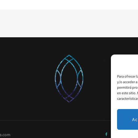
Para ofrecer 
y/o acceder a
permitirá pro
en este sitio
característica
Ac
a.com
FACEBOOK