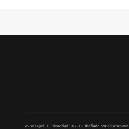
Aviso Legal
·
P. Privacidad
· © 2018 Diseñado por
educoromin