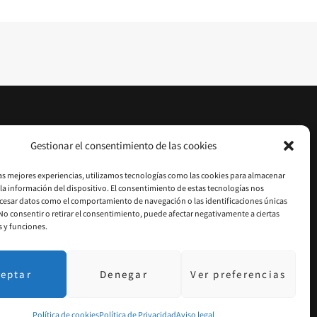
Gestionar el consentimiento de las cookies
las mejores experiencias, utilizamos tecnologías como las cookies para almacenar
 la información del dispositivo. El consentimiento de estas tecnologías nos
cesar datos como el comportamiento de navegación o las identificaciones únicas
. No consentir o retirar el consentimiento, puede afectar negativamente a ciertas
s y funciones.
eptar
Denegar
Ver preferencias
INSTAGRAM
PINTEREST
YOUTUBE
Política de cookies
Política de Privacidad
Aviso legal