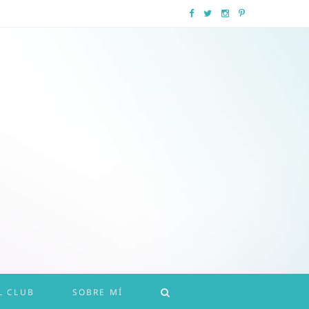
F
T
I
P
a
w
n
i
c
i
s
n
e
t
t
t
b
t
a
e
o
e
g
r
o
r
r
e
k
a
s
m
t
L CLUB
SOBRE MÍ