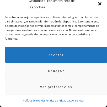
Gestionar el consentimiento de
LEER MÁS
las cookies
F
I
P
Para ofrecer las mejores experiencias, utilizamos tecnologías como las cookies
para almacenar y/o acceder a la información del dispositivo. El consentimiento
a
n
i
de estas tecnologías nos permitirá procesar datos como el comportamiento de
navegación o las identificaciones únicas en este sitio. No consentir o retirar el
c
s
n
consentimiento, puede afectar negativamente a ciertas características y
funciones.
e
t
t
b
a
e
Aceptar
o
g
r
o
r
e
Denegar
k
a
s
m
t
Ver preferencias
Política de cookies
Política de Privacidad
Aviso legal