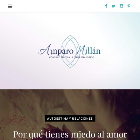
F
T
I
P
a
w
n
i
c
i
s
n
e
t
t
t
b
t
a
e
o
e
g
r
o
r
r
e
k
a
s
m
t
AUTOESTIMA Y RELACIONES
Por qué tienes miedo al amor