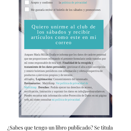
Acepto y confirmo
la
politica de privacidad
Me gustaría recibir el boletín de los sábados y promociones
Quiero unirme al club de
los sábados y recibir
artículos como este en mi
correo
Amparo María Millán Ocaña te informa que los datos de carácter personal
que me proporciones rellenando el presente formulario serán tratados por
mí como responsable de esta web.
Finalidad de la recogida y
tratamiento de los datos personales
: gestionar el alta a esta suscripción
y remitir boletines periódicos con información y oferta prospectiva de
productos o servicios propios y de terceros
afiliados.
Legitimación:
Consentimiento del interesado.
Destinatarios:
Mailchimp.
Ver política de privacidad de
Mailchimp.
Derechos:
Podrás ejercer tus derechos de acceso,
rectificación, limitación y suprimir los datos en info@puedoayudarte.es.
Puedes encontar más información sobre Protección de Datos en mi página
web, así como consultar
mi política de privacidad.
¿Sabes que tengo un libro publicado? Se titula