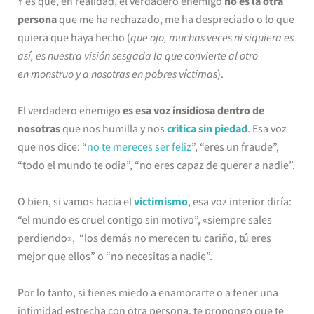
Y es que, en realidad, el verdadero enemigo
no es la otra
persona
que me ha rechazado, me ha despreciado o lo que
quiera que haya hecho (
que ojo, muchas veces ni siquiera es
así, es nuestra visión sesgada la que convierte al otro
en monstruo y a nosotras en pobres víctimas
).
El verdadero enemigo
es esa voz insidiosa dentro de
nosotras
que nos humilla y nos
critica sin piedad
. Esa voz
que nos dice: “
no te mereces ser feliz
”, “eres un fraude”,
“todo el mundo te odia”, “no eres capaz de querer a nadie”.
O bien, si vamos hacia el
victimismo
, esa voz interior diría:
“el mundo es cruel contigo sin motivo”, «siempre sales
perdiendo», “los demás no merecen tu cariño, tú eres
mejor que ellos” o “no necesitas a nadie”.
Por lo tanto, si tienes miedo a enamorarte o a tener una
intimidad estrecha con otra persona, te propongo que te