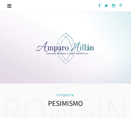
F
T
I
P
a
w
n
i
c
i
s
n
e
t
t
t
b
t
a
e
o
e
g
r
o
r
r
e
k
a
s
BROWSIN
ETIQUETA
m
t
PESIMISMO