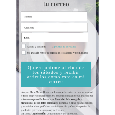
tu correo
Acepto y confirmo
la
politica de privacidad
Me gustaría recibir el boletín de los sábados y promociones
Quiero unirme al club de
los sábados y recibir
artículos como este en mi
correo
Amparo María Millán Ocaña te informa que los datos de carácter personal
que me proporciones rellenando el presente formulario serán tratados por
mí como responsable de esta web.
Finalidad de la recogida y
tratamiento de los datos personales
: gestionar el alta a esta suscripción
y remitir boletines periódicos con información y oferta prospectiva de
productos o servicios propios y de terceros
afiliados.
Legitimación:
Consentimiento del interesado.