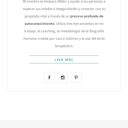
Mi nombre es Amparo Millán y ayudo a las personas a
superar sus miedos e inseguridades y conectar con su
propósito vital a través de un
proceso profundo de
autoconocimiento
. Utilizo tres herramientas en mi
trabajo: el coaching, la metodología de la Biografía
Humana creada por Laura Gutman y el uso del tarot
terapéutico.
LEER MÁS
F
I
P
a
n
i
c
s
n
e
t
t
b
a
e