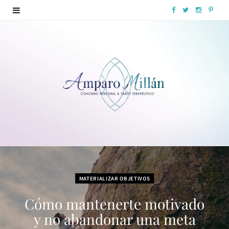
F
T
I
P
a
w
n
i
c
i
s
n
e
t
t
t
b
t
a
e
o
e
g
r
o
r
r
e
k
a
s
m
t
MATERIALIZAR OBJETIVOS
Cómo mantenerte motivado
y no abandonar una meta