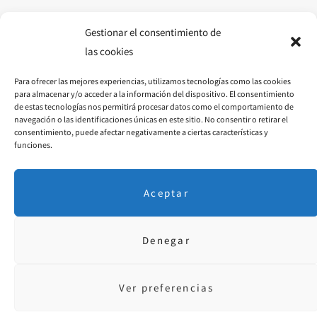
o
g
r
o
r
e
Gestionar el consentimiento de
las cookies
k
a
s
Para ofrecer las mejores experiencias, utilizamos tecnologías como las cookies
m
t
para almacenar y/o acceder a la información del dispositivo. El consentimiento
de estas tecnologías nos permitirá procesar datos como el comportamiento de
navegación o las identificaciones únicas en este sitio. No consentir o retirar el
consentimiento, puede afectar negativamente a ciertas características y
funciones.
Aceptar
Denegar
Aviso Legal
·
P. Privacidad
· © 2018 Diseñado por
educoromina.com
Ver preferencias
FACEBOOK
INSTAGRAM
PINTEREST
YOUTUBE