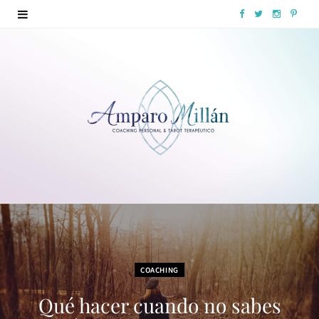
F
T
I
P
a
w
n
i
c
i
s
n
e
t
t
t
b
t
a
e
o
e
g
r
o
r
r
e
k
a
s
m
t
COACHING
Qué hacer cuando no sabes