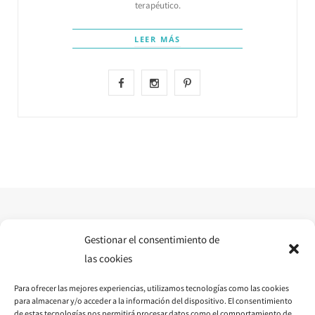
terapéutico.
LEER MÁS
F
I
P
a
n
i
c
s
n
e
t
t
b
a
e
o
g
r
o
r
e
Gestionar el consentimiento de
las cookies
k
a
s
Para ofrecer las mejores experiencias, utilizamos tecnologías como las cookies
m
t
para almacenar y/o acceder a la información del dispositivo. El consentimiento
de estas tecnologías nos permitirá procesar datos como el comportamiento de