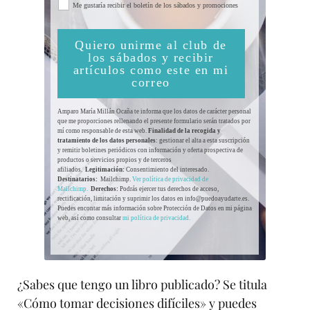
Me gustaría recibir el boletín de los sábados y promociones
Quiero unirme al club de
los sábados y recibir
artículos como este en mi
correo
Amparo María Millán Ocaña te informa que los datos de carácter personal
que me proporciones rellenando el presente formulario serán tratados por
mí como responsable de esta web.
Finalidad de la recogida y
tratamiento de los datos personales
: gestionar el alta a esta suscripción
y remitir boletines periódicos con información y oferta prospectiva de
productos o servicios propios y de terceros
afiliados.
Legitimación:
Consentimiento del interesado.
Destinatarios:
Mailchimp.
Ver política de privacidad de
Mailchimp.
Derechos:
Podrás ejercer tus derechos de acceso,
rectificación, limitación y suprimir los datos en info@puedoayudarte.es.
Puedes encontar más información sobre Protección de Datos en mi página
web, así como consultar
mi política de privacidad.
¿Sabes que tengo un libro publicado? Se titula
«Cómo tomar decisiones difíciles» y puedes