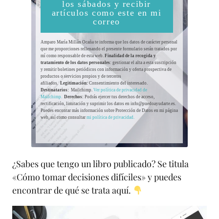
los sábados y recibir
artículos como este en mi
correo
Amparo María Millán Ocaña te informa que los datos de carácter personal
que me proporciones rellenando el presente formulario serán tratados por
mí como responsable de esta web.
Finalidad de la recogida y
tratamiento de los datos personales
: gestionar el alta a esta suscripción
y remitir boletines periódicos con información y oferta prospectiva de
productos o servicios propios y de terceros
afiliados.
Legitimación:
Consentimiento del interesado.
Destinatarios:
Mailchimp.
Ver política de privacidad de
Mailchimp.
Derechos:
Podrás ejercer tus derechos de acceso,
rectificación, limitación y suprimir los datos en info@puedoayudarte.es.
Puedes encontar más información sobre Protección de Datos en mi página
web, así como consultar
mi política de privacidad.
¿Sabes que tengo un libro publicado? Se titula
«Cómo tomar decisiones difíciles» y puedes
encontrar de qué se trata aquí.