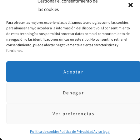
Gestionar el consentimiento de
las cookies
o
g
r
Para ofrecer las mejores experiencias, utilizamos tecnologías como las cookies
o
r
e
para almacenar y/o acceder a la información del dispositivo. El consentimiento
de estas tecnologías nos permitirá procesar datos como el comportamiento de
k
a
s
navegación o las identificaciones únicas en este sitio. No consentir o retirar el
consentimiento, puede afectar negativamente a ciertas características y
m
t
funciones.
Aceptar
Denegar
Ver preferencias
Aviso Legal
·
P. Privacidad
· © 2018 Diseñado por
educoromina.com
Política de cookies
Política de Privacidad
Aviso legal