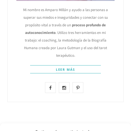
Mi nombre es Amparo Millán y ayudo a las personas a
superar sus miedos e inseguridades y conectar con su
propósito vital a través de un
proceso profundo de
autoconocimiento
. Utilizo tres herramientas en mi
trabajo: el coaching, la metodología de la Biografía
Humana creada por Laura Gutman y el uso del tarot
terapéutico.
LEER MÁS
F
I
P
a
n
i
c
s
n
e
t
t
b
a
e