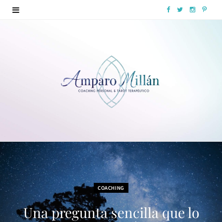
F
T
I
P
a
w
n
i
c
i
s
n
e
t
t
t
b
t
a
e
o
e
g
r
o
r
r
e
k
a
s
m
t
COACHING
Una pregunta sencilla que lo