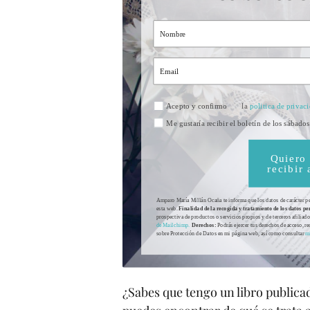
la
politica de privac
Acepto y confirmo
Me gustaría recibir el boletín de los sábad
Quiero 
recibir
Amparo María Millán Ocaña te informa que los datos de carácter p
esta web.
Finalidad de la recogida y tratamiento de los datos pe
prospectiva de productos o servicios propios y de terceros afiliad
de Mailchimp.
Derechos:
Podrás ejercer tus derechos de acceso, r
sobre Protección de Datos en mi página web, así como consultar
mi
¿Sabes que tengo un libro publicad