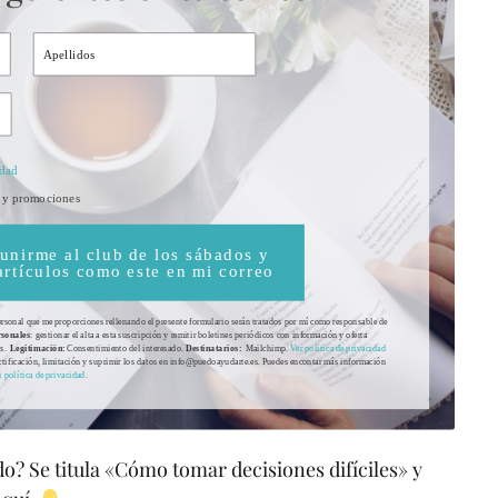
idad
os y promociones
unirme al club de los sábados y
 artículos como este en mi correo
ersonal que me proporciones rellenando el presente formulario serán tratados por mí como responsable de
rsonales
: gestionar el alta a esta suscripción y remitir boletines periódicos con información y oferta
os.
Legitimación:
Consentimiento del interesado.
Destinatarios:
Mailchimp.
Ver política de privacidad
ectificación, limitación y suprimir los datos en info@puedoayudarte.es. Puedes encontar más información
 política de privacidad.
o? Se titula «Cómo tomar decisiones difíciles» y