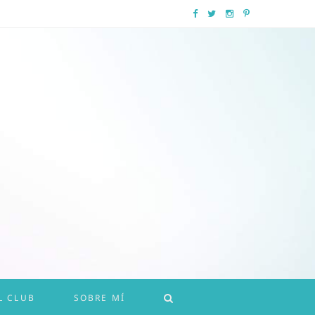
F
T
I
P
a
w
n
i
c
i
s
n
e
t
t
t
b
t
a
e
o
e
g
r
o
r
r
e
k
a
s
m
t
L CLUB
SOBRE MÍ