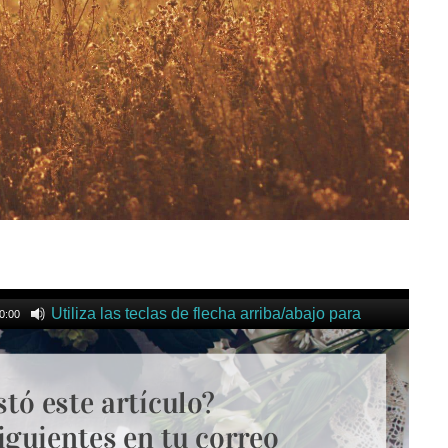
Utiliza las teclas de flecha arriba/abajo para
0:00
umentar o disminuir el volumen.
stó este artículo?
iguientes en tu correo