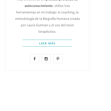
autoconocimiento
. Utilizo tres
herramientas en mi trabajo: el coaching, la
metodología de la Biografía Humana creada
por Laura Gutman y el uso del tarot
terapéutico.
LEER MÁS
F
I
P
a
n
i
c
s
n
e
t
t
b
a
e
o
g
r