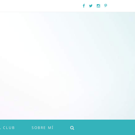
F
T
I
P
a
w
n
i
c
i
s
n
e
t
t
t
b
t
a
e
o
e
g
r
o
r
r
e
k
a
s
m
t
L CLUB
SOBRE MÍ