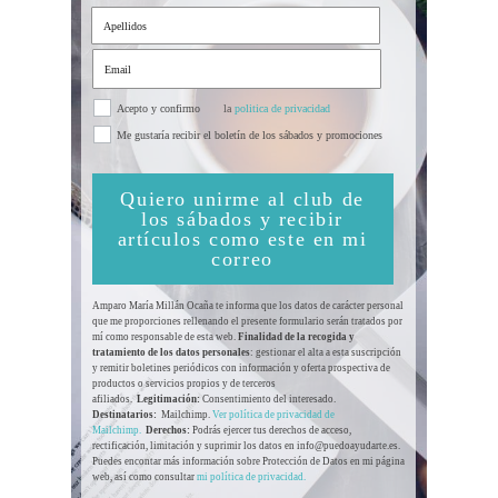
Acepto y confirmo
la
politica de privacidad
Me gustaría recibir el boletín de los sábados y promociones
Quiero unirme al club de
los sábados y recibir
artículos como este en mi
correo
Amparo María Millán Ocaña te informa que los datos de carácter personal
que me proporciones rellenando el presente formulario serán tratados por
mí como responsable de esta web.
Finalidad de la recogida y
tratamiento de los datos personales
: gestionar el alta a esta suscripción
y remitir boletines periódicos con información y oferta prospectiva de
productos o servicios propios y de terceros
afiliados.
Legitimación:
Consentimiento del interesado.
Destinatarios:
Mailchimp.
Ver política de privacidad de
Mailchimp.
Derechos:
Podrás ejercer tus derechos de acceso,
rectificación, limitación y suprimir los datos en info@puedoayudarte.es.
Puedes encontar más información sobre Protección de Datos en mi página
web, así como consultar
mi política de privacidad.