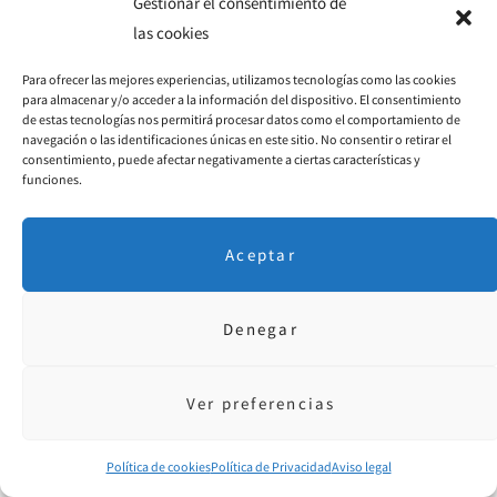
Gestionar el consentimiento de
las cookies
Para ofrecer las mejores experiencias, utilizamos tecnologías como las cookies
para almacenar y/o acceder a la información del dispositivo. El consentimiento
de estas tecnologías nos permitirá procesar datos como el comportamiento de
navegación o las identificaciones únicas en este sitio. No consentir o retirar el
consentimiento, puede afectar negativamente a ciertas características y
funciones.
Aceptar
Denegar
Ver preferencias
Una guía paso a paso para salir del estancamiento y vivir
con más entusiasmo, bienestar y propósito
Política de cookies
Política de Privacidad
Aviso legal
Haz clic en la imagen y ¡llévatelo al instante, de forma