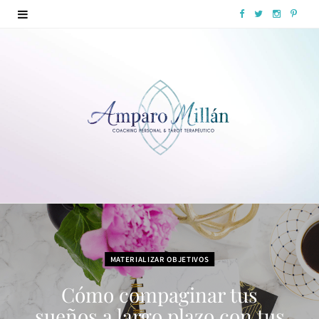
F
T
I
P
a
w
n
i
c
i
s
n
e
t
t
t
b
t
a
e
o
e
g
r
o
r
r
e
k
a
s
m
t
MATERIALIZAR OBJETIVOS
Cómo compaginar tus
sueños a largo plazo con tus