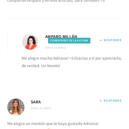
compartes Amparo y en este artículo, Sara también! <3
AMPARO MILLÁN
RESPONDE
COMENTARIO DE LA AUTORA
HACE 10 AÑOS
Me alegro mucho Adriana! <3 Gracias a ti por apreciarlo,
de verdad. Un besote!
RESPONDE
SARA
HACE 10 AÑOS
Me alegra un montón que te haya gustado Adriana!