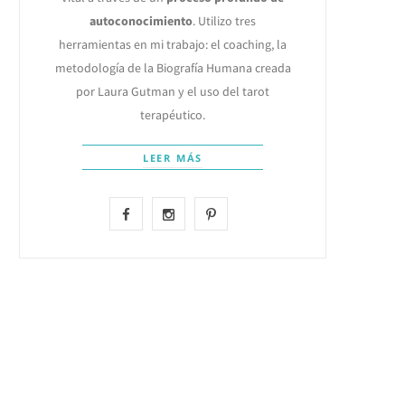
autoconocimiento
. Utilizo tres
herramientas en mi trabajo: el coaching, la
metodología de la Biografía Humana creada
por Laura Gutman y el uso del tarot
terapéutico.
LEER MÁS
F
I
P
a
n
i
c
s
n
e
t
t
b
a
e
o
g
r