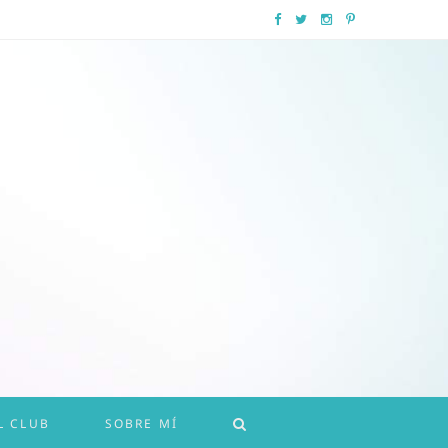
F
T
I
P
a
w
n
i
c
i
s
n
e
t
t
t
b
t
a
e
o
e
g
r
o
r
r
e
k
a
s
m
t
L CLUB
SOBRE MÍ