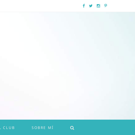
F
T
I
P
a
w
n
i
c
i
s
n
e
t
t
t
b
t
a
e
o
e
g
r
o
r
r
e
k
a
s
m
t
L CLUB
SOBRE MÍ