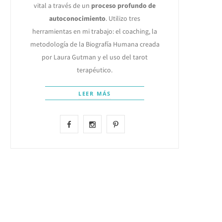
vital a través de un
proceso profundo de
autoconocimiento
. Utilizo tres
herramientas en mi trabajo: el coaching, la
metodología de la Biografía Humana creada
por Laura Gutman y el uso del tarot
terapéutico.
LEER MÁS
F
I
P
a
n
i
c
s
n
e
t
t
b
a
e
o
g
r