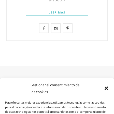
terapéutico.
LEER MÁS
F
I
P
a
n
i
c
s
n
e
t
t
b
a
e
o
g
r
o
r
e
Gestionar el consentimiento de
las cookies
k
a
s
Para ofrecer las mejores experiencias, utilizamos tecnologías como las cookies
m
t
para almacenar y/o acceder a la información del dispositivo. El consentimiento
de estas tecnologías nos permitirá procesar datos como el comportamiento de