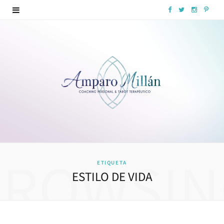
F
T
I
P
a
w
n
i
c
i
s
n
e
t
t
t
b
t
a
e
o
e
g
r
o
r
r
e
k
a
s
BROWSIN
ETIQUETA
m
t
ESTILO DE VIDA