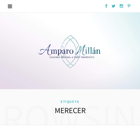
F
T
I
P
a
w
n
i
c
i
s
n
e
t
t
t
b
t
a
e
o
e
g
r
o
r
r
e
k
a
s
BROWSIN
ETIQUETA
m
t
MERECER