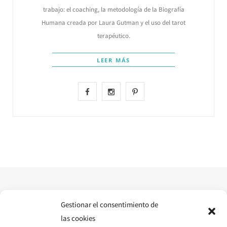
trabajo: el coaching, la metodología de la Biografía
Humana creada por Laura Gutman y el uso del tarot
terapéutico.
LEER MÁS
F
I
P
a
n
i
c
s
n
e
t
t
b
a
e
o
g
r
o
r
e
Gestionar el consentimiento de
las cookies
k
a
s