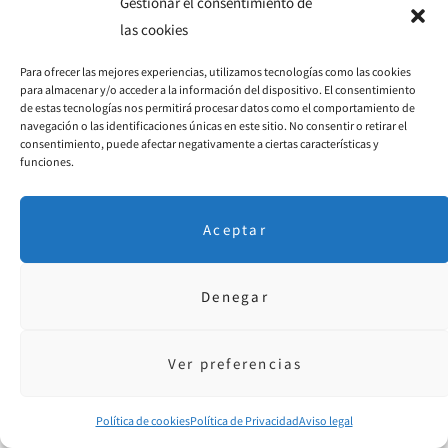
Gestionar el consentimiento de
las cookies
Para ofrecer las mejores experiencias, utilizamos tecnologías como las cookies
para almacenar y/o acceder a la información del dispositivo. El consentimiento
Créditos de las imágenes:
de estas tecnologías nos permitirá procesar datos como el comportamiento de
navegación o las identificaciones únicas en este sitio. No consentir o retirar el
Imagen destacada:
Sin título
, de Lauren Rushing, a través
consentimiento, puede afectar negativamente a ciertas características y
funciones.
de Flickr Creative Commons.
Imagen 2:
Sin título
, de
Lauren Rushing
, a través de Flickr
Aceptar
Creative Commons.
Denegar
Sobre mí, la autora de este texto
Ver preferencias
M
i nombre es
Política de cookies
Política de Privacidad
Aviso legal
Amparo Millán