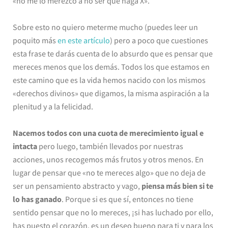
«no me lo merezco a no ser que haga X».
Sobre esto no quiero meterme mucho (puedes leer un
poquito más
en este artículo
) pero a poco que cuestiones
esta frase te darás cuenta de lo absurdo que es pensar que
mereces menos que los demás. Todos los que estamos en
este camino que es la vida hemos nacido con los mismos
«derechos divinos» que digamos, la misma aspiración a la
plenitud y a la felicidad.
Nacemos todos con una cuota de merecimiento igual e
intacta
pero luego, también llevados por nuestras
acciones, unos recogemos más frutos y otros menos. En
lugar de pensar que «no te mereces algo» que no deja de
ser un pensamiento abstracto y vago,
piensa más bien si te
lo has ganado
. Porque si es que sí, entonces no tiene
sentido pensar que no lo mereces, ¡si has luchado por ello,
has puesto el corazón, es un deseo bueno para ti y para los