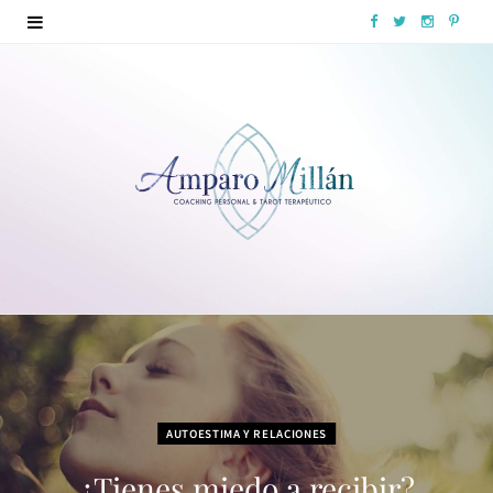
F
T
I
P
a
w
n
i
c
i
s
n
e
t
t
t
b
t
a
e
o
e
g
r
o
r
r
e
k
a
s
m
t
AUTOESTIMA Y RELACIONES
¿Tienes miedo a recibir?