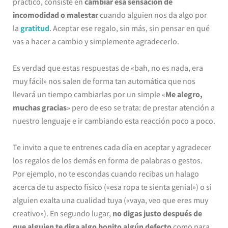
práctico, consiste en
cambiar esa sensación de
incomodidad o malestar
cuando alguien nos da algo por
la
gratitud
. Aceptar ese regalo, sin más, sin pensar en qué
vas a hacer a cambio y simplemente agradecerlo.
Es verdad que estas respuestas de «bah, no es nada, era
muy fácil» nos salen de forma tan automática que nos
llevará un tiempo cambiarlas por un simple «
Me alegro,
muchas gracias
» pero de eso se trata: de prestar atención a
nuestro lenguaje e ir cambiando esta reacción poco a poco.
Te invito a que te entrenes cada día en aceptar y agradecer
los regalos de los demás en forma de palabras o gestos.
Por ejemplo, no te escondas cuando recibas un halago
acerca de tu aspecto físico («esa ropa te sienta genial») o si
alguien exalta una cualidad tuya («vaya, veo que eres muy
creativo»). En segundo lugar,
no digas justo después de
que alguien te diga algo bonito algún defecto
como para