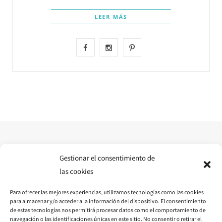
LEER MÁS
F
I
P
a
n
i
c
s
n
e
t
t
b
a
e
o
g
r
o
r
e
Gestionar el consentimiento de
las cookies
k
a
s
Para ofrecer las mejores experiencias, utilizamos tecnologías como las cookies
m
t
para almacenar y/o acceder a la información del dispositivo. El consentimiento
de estas tecnologías nos permitirá procesar datos como el comportamiento de
navegación o las identificaciones únicas en este sitio. No consentir o retirar el