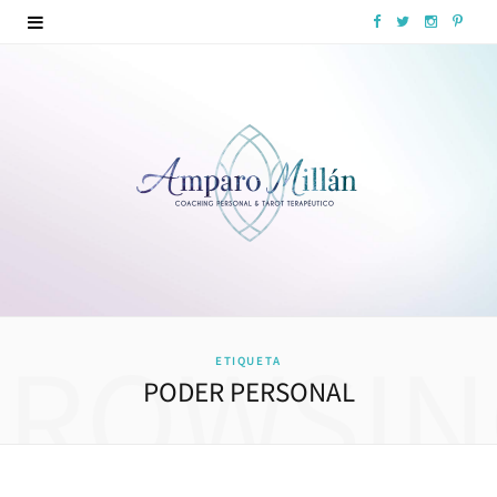
F
T
I
P
a
w
n
i
c
i
s
n
e
t
t
t
b
t
a
e
o
e
g
r
o
r
r
e
k
a
s
BROWSIN
ETIQUETA
m
t
PODER PERSONAL