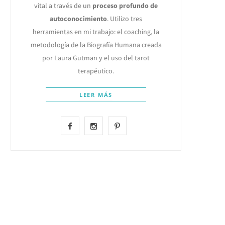
vital a través de un
proceso profundo de
autoconocimiento
. Utilizo tres
herramientas en mi trabajo: el coaching, la
metodología de la Biografía Humana creada
por Laura Gutman y el uso del tarot
terapéutico.
LEER MÁS
F
I
P
a
n
i
c
s
n
e
t
t
b
a
e
o
g
r