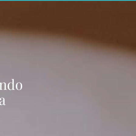
ando
a