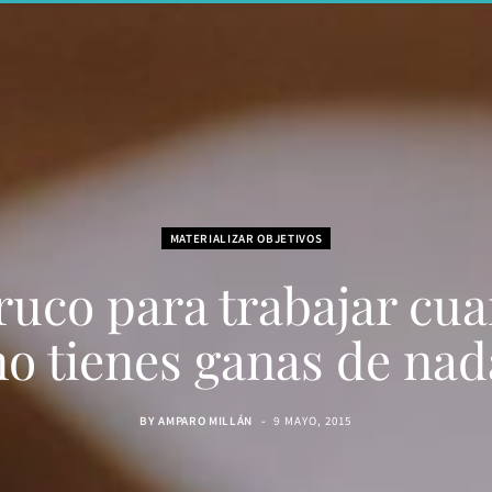
MATERIALIZAR OBJETIVOS
truco para trabajar cu
no tienes ganas de nad
BY
AMPARO MILLÁN
9 MAYO, 2015