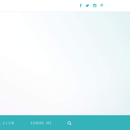
F
T
I
P
a
w
n
i
c
i
s
n
e
t
t
t
b
t
a
e
o
e
g
r
o
r
r
e
k
a
s
m
t
L CLUB
SOBRE MÍ