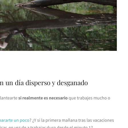
n un día disperso y desganado
plantearte
si realmente es necesario
que trabajes mucho o
 pararte un poco
? ¿Y si la primera mañana tras las vacaciones
icar, en vez de a trabajar duro desde el minuto 1?