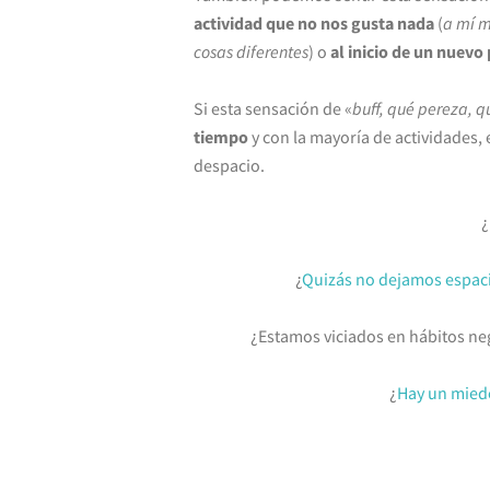
actividad que no nos gusta nada
(
a mí m
cosas diferentes
) o
al inicio de un nuevo
Si esta sensación de «
buff, qué pereza, 
tiempo
y con la mayoría de actividades
despacio.
¿
¿
Quizás no dejamos espacio
¿Estamos viciados en hábitos ne
¿
Hay un miedo