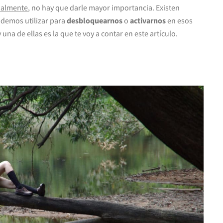
nalmente
, no hay que darle mayor importancia. Existen
demos utilizar para
desbloquearnos
o
activarnos
en esos
 una de ellas es la que te voy a contar en este artículo.