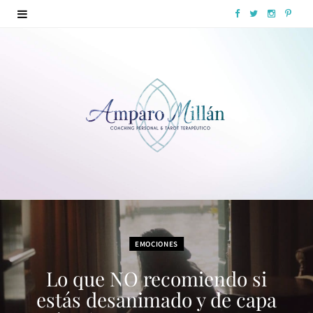
F
T
I
P
a
w
n
i
c
i
s
n
e
t
t
t
b
t
a
e
o
e
g
r
o
r
r
e
k
a
s
m
t
EMOCIONES
Lo que NO recomiendo si
estás desanimado y de capa