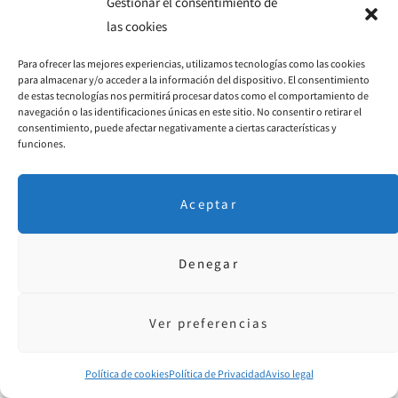
Gestionar el consentimiento de
las cookies
Para ofrecer las mejores experiencias, utilizamos tecnologías como las cookies
para almacenar y/o acceder a la información del dispositivo. El consentimiento
de estas tecnologías nos permitirá procesar datos como el comportamiento de
navegación o las identificaciones únicas en este sitio. No consentir o retirar el
consentimiento, puede afectar negativamente a ciertas características y
funciones.
Aceptar
Denegar
¿Eres autoexigente? Entonces esto es para ti
6 AGOSTO, 2025
Ver preferencias
Política de cookies
Política de Privacidad
Aviso legal