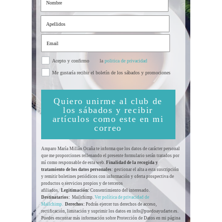
Acepto y confirmo
la
politica de privacidad
Me gustaría recibir el boletín de los sábados y promociones
Quiero unirme al club de
los sábados y recibir
artículos como este en mi
correo
Amparo María Millán Ocaña te informa que los datos de carácter personal
que me proporciones rellenando el presente formulario serán tratados por
mí como responsable de esta web.
Finalidad de la recogida y
tratamiento de los datos personales
: gestionar el alta a esta suscripción
y remitir boletines periódicos con información y oferta prospectiva de
productos o servicios propios y de terceros
afiliados.
Legitimación:
Consentimiento del interesado.
Destinatarios:
Mailchimp.
Ver política de privacidad de
Mailchimp.
Derechos:
Podrás ejercer tus derechos de acceso,
rectificación, limitación y suprimir los datos en info@puedoayudarte.es.
Puedes encontar más información sobre Protección de Datos en mi página