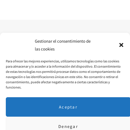
e
t
t
b
a
e
o
g
r
o
r
e
Gestionar el consentimiento de
las cookies
k
a
s
Para ofrecer las mejores experiencias, utilizamos tecnologías como las cookies
m
t
para almacenar y/o acceder a la información del dispositivo. El consentimiento
de estas tecnologías nos permitirá procesar datos como el comportamiento de
navegación o las identificaciones únicas en este sitio. No consentir o retirar el
consentimiento, puede afectar negativamente a ciertas características y
funciones.
Aceptar
Denegar