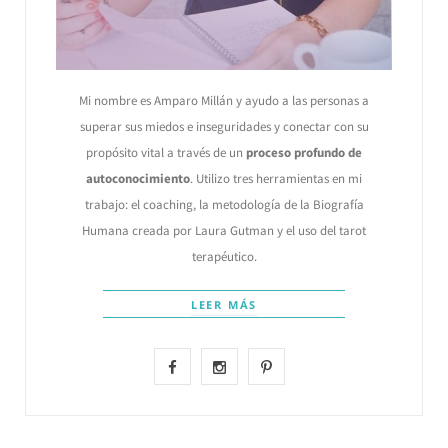
Mi nombre es Amparo Millán y ayudo a las personas a
superar sus miedos e inseguridades y conectar con su
propósito vital a través de un
proceso profundo de
autoconocimiento
. Utilizo tres herramientas en mi
trabajo: el coaching, la metodología de la Biografía
Humana creada por Laura Gutman y el uso del tarot
terapéutico.
LEER MÁS
F
I
P
a
n
i
c
s
n