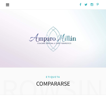
F
T
I
P
a
w
n
i
c
i
s
n
e
t
t
t
b
t
a
e
o
e
g
r
o
r
r
e
k
a
s
BROWSIN
ETIQUETA
m
t
COMPARARSE