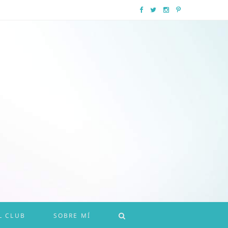
F
T
I
P
a
w
n
i
c
i
s
n
e
t
t
t
b
t
a
e
o
e
g
r
o
r
r
e
k
a
s
m
t
L CLUB
SOBRE MÍ