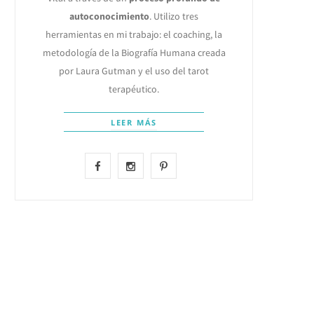
autoconocimiento
. Utilizo tres
herramientas en mi trabajo: el coaching, la
metodología de la Biografía Humana creada
por Laura Gutman y el uso del tarot
terapéutico.
LEER MÁS
F
I
P
a
n
i
c
s
n
e
t
t
b
a
e
o
g
r