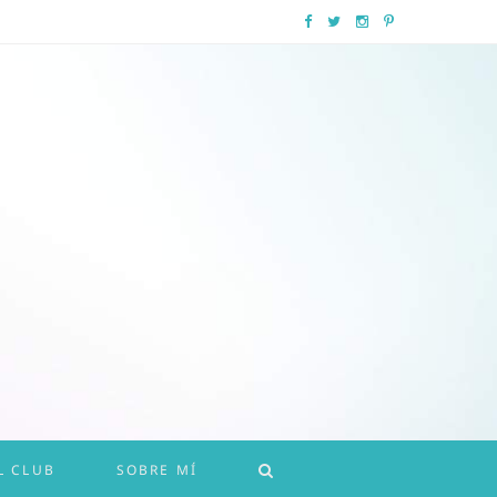
F
T
I
P
a
w
n
i
c
i
s
n
e
t
t
t
b
t
a
e
o
e
g
r
o
r
r
e
k
a
s
m
t
L CLUB
SOBRE MÍ