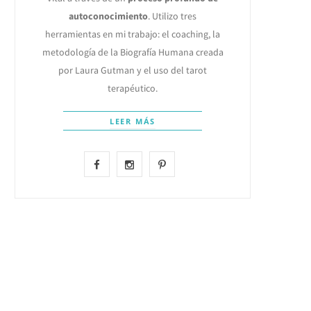
autoconocimiento
. Utilizo tres
herramientas en mi trabajo: el coaching, la
metodología de la Biografía Humana creada
por Laura Gutman y el uso del tarot
terapéutico.
LEER MÁS
F
I
P
a
n
i
c
s
n
e
t
t
b
a
e
o
g
r