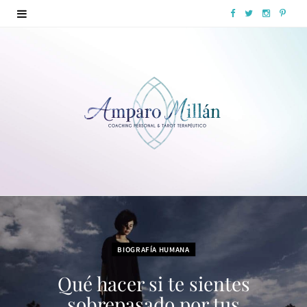
F
T
I
P
a
w
n
i
c
i
s
n
e
t
t
t
b
t
a
e
o
e
g
r
o
r
r
e
k
a
s
m
t
BIOGRAFÍA HUMANA
Qué hacer si te sientes
sobrepasado por tus