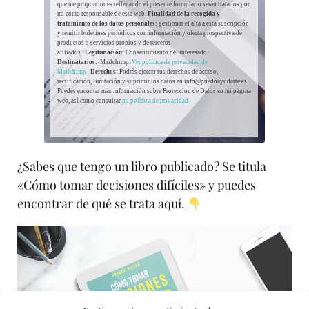
que me proporciones rellenando el presente formulario serán tratados por
mí como responsable de esta web.
Finalidad de la recogida y
tratamiento de los datos personales
: gestionar el alta a esta suscripción
y remitir boletines periódicos con información y oferta prospectiva de
productos o servicios propios y de terceros
afiliados.
Legitimación:
Consentimiento del interesado.
Destinatarios:
Mailchimp.
Ver política de privacidad de
Mailchimp.
Derechos:
Podrás ejercer tus derechos de acceso,
rectificación, limitación y suprimir los datos en info@puedoayudarte.es.
Puedes encontar más información sobre Protección de Datos en mi página
web, así como consultar
mi política de privacidad.
¿Sabes que tengo un libro publicado? Se titula
«Cómo tomar decisiones difíciles» y puedes
encontrar de qué se trata aquí.