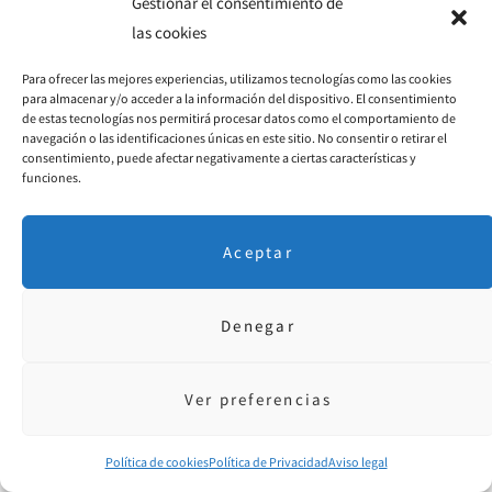
Gestionar el consentimiento de
las cookies
Para ofrecer las mejores experiencias, utilizamos tecnologías como las cookies
para almacenar y/o acceder a la información del dispositivo. El consentimiento
de estas tecnologías nos permitirá procesar datos como el comportamiento de
navegación o las identificaciones únicas en este sitio. No consentir o retirar el
consentimiento, puede afectar negativamente a ciertas características y
funciones.
Aceptar
BLOQUEO
EMPLEAR BIEN LA MENTE
ESTAR DISPERSO
EVALUAR NUESTRA VIDA
Denegar
PROBLEMAS
RESPONSABILIDAD
SUFRIMIENTO
Ver preferencias
9
Política de cookies
Política de Privacidad
Aviso legal